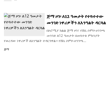
ጅማ ዞን፡ ለ12 ዓመታት የተጓተተው
መንገድ ነዋሪዎችን ለእንግልት ዳርጓል
በኦሮሚያ ክልል ጅማ ዞን፣ የሸቤ ሶምቦ-ሀንገጫ
መንገድ ለ12 ዓመታት በመጓተቱ ምክንያት
የወረዳው ነዋሪዎች ለእንግልት ተዳርገዋል። የሸቤ ሶምቦ-ሀንገጫ…
ጅማ