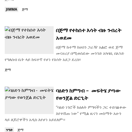
JIMMA
ጅማ
በጅማ የተከሰተ እሳት ብዙ ንብረት
አወደመ
በጅማ ከተማ ከሀሰን ጋራዥ አልፎ ወደ ጅማ
መናሀሪያ በሚወስደው መንገድ አካባቢ በአንድ
የግለሰብ ቤት ላይ ከፍተኛ የሆነ የእሳት አደጋ ደረሰ፡፡
ጅማ
ባዕድን ከምግብ - መፍትሄ ያጣው
የወንጀል ድርጊት
“ባዕድ ነገሮች ከዕለት ምግባችን ጋር ተደባልቀው
እየተሸጡ ነው” የሚል ዜናን መስማት አሁን
ላይ ለጆሮዋችን አዲስ እየሆነ አይደለም።
ንግድ
ጅማ