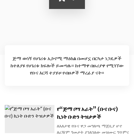
ጅማ ወሳኝ የሀገሪቱ ኢኮኖሚ ማዕከል በመሆኗ በርካታ ነጋዴዎች
ከተለያዩ የሀገሪቱ ክፍሎች ይመጣሉ፡፡ ከተማዋ በዙሪያዋ የሚገኘው
የቡና እርሻ ተያይዞ የብዙዎች ማረፊያ ናት፡፡
የ“ጅማ ቦሣ አራት” (ቡና ቡና)
ኪነት ቡድን ትዝታዎች
ለእለታዊ የቡና ዋጋ መግለጫ ማጀቢያ ሆኖ
ለረዥም ዓመታት ያገለገለው መዝሙር ግጥምና