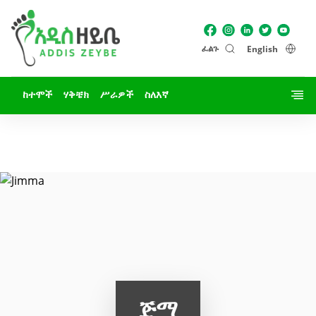
ፈልጉ
English
ከተሞች
ሃቅቼክ
ሥራዎች
ስለእኛ
ጅማ