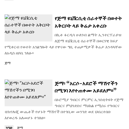
የጅማ ዩኒቨርሲቲ ሰራተኞች በወተት
አቅርቦት ላይ ቅሬታ አቀረቡ
በኪቶ ፉርዲሳ ሁለገብ ልማት ኢንተርፕራይዝ
ለጅማ ዩኒቨርሲቲ ሰራተኞች በወርሃዊ ክፍያ
የሚቀርብ የወተት አገልግሎት ላይ የዋናው ግቢ ተጠቃሚዎች ቅሬታ እንዳላቸው
ለአዲስ ዘይቤ ገለፁ፡፡
ጅማ
ጅማ፡ “አርሶ-አደሮች ማሽኖችን
በሚገባ እየተጠቀሙ አይደለም፡፡”
በኦሮሚያ ግብርና ምርምር ኢንስቲትዩት የጅማ
ግብርና ምህንድስና ማዕከል የሚሰሩ የግብርና
ቴክኖሎጂ ውጤቶች የሆኑት ማሽኖች በተገቢው መንገድ ወደ ህብረተሰቡ
እየወረዱ አለመሆኑ ተገለፀ፡፡
ንግድ
ጅማ