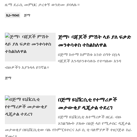
ዜማ ደራሲ መምህር ታረቀኝ ወንድሙ ይባላሉ።
ኪነ-ጥበብ
ጅማ
ጅማ፡ ባጃጆች ምሽት ላይ ያለ ፍቃድ
መንቀሳቀስ ተከልክለዋል
በጅማ ከተማ ከምሽቱ አንድ ሰዓት በኋላ
ባጃጆች እንዳይንቀሳቀሱ የተጣለው እገዳ
ብዙዎችን እያጉላላ ይገኛል።
ጅማ
በጅማ ዩኒቨርሲቲ የተማሪዎች
መታውቂያ ዲጂታል ተደረገ
በጅማ ዩኒቨርሲቲ ለተማሪዎች ዘርፈ ብዙ
አገልግሎት ያለው በዕጅ ላይ የሚታሰር ዲጂታል
መታወቂያ በዩኒቨርሲቲው ባሉ የኮምፒዩተርና አይ ሲ ቲ ባለሞያዎች ተዘጋጅቶ ስራ
ጀመረ።