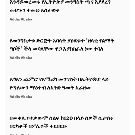
እንዳይመረመሩ የኢትዮጵያ መንግስት ጫና እያደረገ
መሆኑን ተመድ አስታወቀ
Addis Ababa
የመንግስታቱ ድርጅት አባላት ያፀደቁት 'ዘላቂ የልማት
ግቦች' ችላ መባላቸው ዋጋ እያስከፈለ ነው ተባለ
Addis Ababa
አጎአን ጨምሮ የአሜሪካ መንግስት በኢትዮጵያ ላይ
የጣለውን ማዕቀብ ለአንድ ዓመት አራዘመ
Addis Ababa
በመቀሌ የተቃውሞ ሰልፍ ከ120 በላይ ሰዎች ሲታሰሩ
በርካቶች በፖሊሶች ተደበደቡ