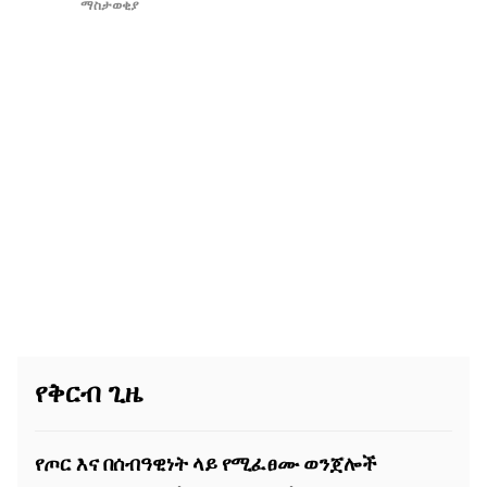
ማስታወቂያ
የቅርብ ጊዜ
የጦር እና በሰብዓዊነት ላይ የሚፈፀሙ ወንጀሎች