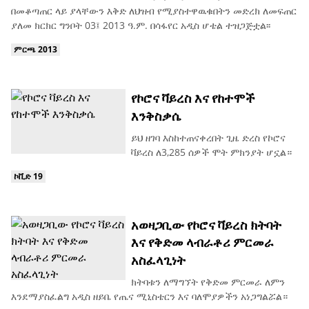
በመቆጣጠር ላይ ያላቸውን እቅድ ለህዝብ የሚያስተዋዉቁበትን መድረክ ለመፍጠር
ያለመ ክርክር ግንቦት 03፤ 2013 ዓ.ም. በሳፋየር አዲስ ሆቴል ተዝጋጅቷል፡፡
ምርጫ 2013
የኮሮና ቫይረስ እና የከተሞች
እንቅስቃሴ
ይህ ዘገባ እስከተጠናቀረበት ጊዜ ድረስ የኮሮና
ቫይረስ ለ3,285 ሰዎች ሞት ምክንያት ሆኗል።
ኮቪድ 19
አወዛጋቢው የኮሮና ቫይረስ ክትባት
እና የቅድመ ላብራቶሪ ምርመራ
አስፈላጊነት
ክትባቱን ለማግኘት የቅድመ ምርመራ ለምን
እንደማያስፈልግ አዲስ ዘይቤ የጤና ሚኒስቴርን እና ባለሞያዎችን አነጋግልሯል።