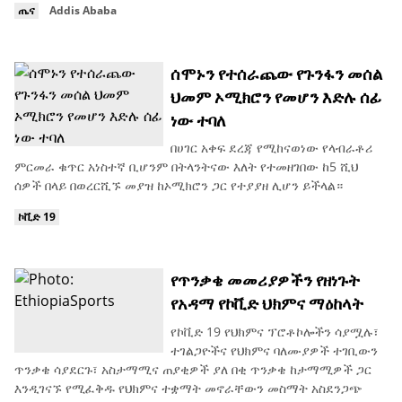
ጤና
Addis Ababa
ሰሞኑን የተሰራጨው የጉንፋን መሰል
ህመም ኦሚክሮን የመሆን እድሉ ሰፊ
ነው ተባለ
በሀገር አቀፍ ደረጃ የሚከናወነው የላብራቶሪ
ምርመራ ቁጥር አነስተኛ ቢሆንም በትላንትናው እለት የተመዘገበው ከ5 ሺህ
ሰዎች በላይ በወረርሺኙ መያዝ ከኦሚክሮን ጋር የተያያዘ ሊሆን ይችላል።
ኮቪድ 19
የጥንቃቄ መመሪያዎችን የዘነጉት
የአዳማ የኮቪድ ህክምና ማዕከላት
የኮቪድ 19 የህክምና ፕሮቶኮሎችን ሳያሟሉ፣
ተገልጋዮችና የህክምና ባለሙያዎች ተገቢውን
ጥንቃቄ ሳያደርጉ፣ አስታማሚና ጠያቂዎች ያለ በቂ ጥንቃቄ ከታማሚዎች ጋር
እንዲገናኙ የሚፈቅዱ የህክምና ተቋማት መኖራቸውን መስማት አስደንጋጭ