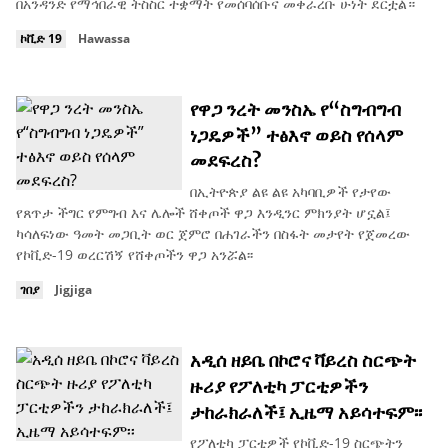
በአንዳንድ የማኅበራዊ ትስስር ተቋማት የመሰባሰቡና መቀራረቡ ሁነት ደርቷል።
ኮቪድ 19
Hawassa
የዋጋ ንረት መንስኤ የ“ስግብግብ
ነጋዴዎች” ተፅእኖ ወይስ የሰላም
መደፍረስ?
በኢትዮጵያ ልዩ ልዩ አካባቢዎች የታየው
የጸጥታ ችግር የምግብ እና ሌሎች ሸቀጦች ዋጋ እንዲንር ምክንያት ሆኗል፤
ካሳለፍነው ዓመት መጋቢት ወር ጀምሮ በሐገራችን በስፋት መታየት የጀመረው
የኮቪድ-19 ወረርሽኝ የሸቀጦችን ዋጋ አንሯል፡፡
ገበያ
Jigjiga
አዲሰ ዘይቤ በኮሮና ቫይረስ ስርጭት
ዙሪያ የፖለቲካ ፓርቲዎችን
ታከራክራለች፤ ኢዜማ አይሳተፍም፡፡
የፖለቲካ ፓርቲዎች የኮቪድ-19 ስርጭትን