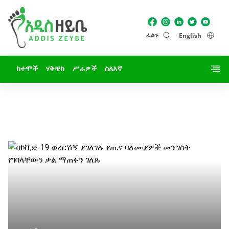
ፈልጉ
English
ከተሞች
ሃቅቼክ
ሥራዎች
ስለእኛ