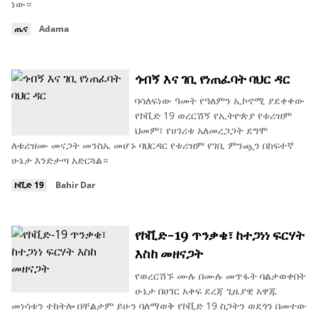
ነው።
ጤና
Adama
ጎብኝ እና ገቢ የነጠፈባት ባህር ዳር
ባሳለፍነው ዓመት የዓለምን ኢኮኖሚ ያደቀቀው
የኮቪድ 19 ወረርሽኝ የኢትዮጵያ የቱሪዝም
ህመም፣ የሀገሪቱ አለመረጋጋት ደግሞ
ለቱሪዝሙ መናጋት መንስኤ መሆኑ ባህርዳር የቱሪዝም የገቢ ምንጯን በከፍተኛ
ሁኔታ እንድታጣ አድርጓል።
ኮቪድ 19
Bahir Dar
የኮቪድ-19 ጥንቃቄ፣ ከተጋነነ ፍርሃት
እስከ መዘናጋት
የወረርሽኙ ሙሉ በሙሉ መጥፋት ባልታወቀበት
ሁኔታ በሀገር አቀፍ ደረጃ ጊዜያዊ አዋጁ
መነሳቱን ተከትሎ በቸልታም ይሁን ባለማወቅ የኮቪድ 19 ስጋትን ወደጎን በመተው