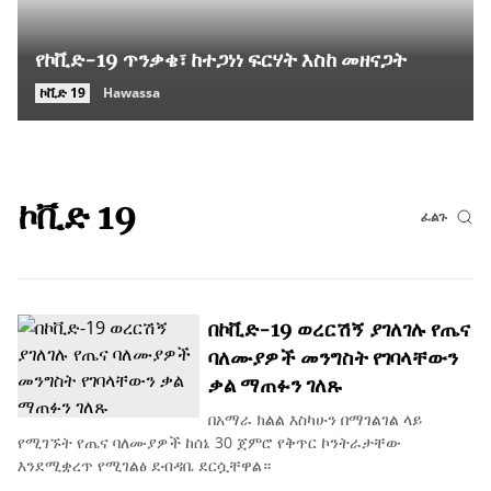
የኮቪድ-19 ጥንቃቄ፣ ከተጋነነ ፍርሃት እስከ መዘናጋት
ኮቪድ 19
Hawassa
ኮቪድ 19
ፈልጉ
በኮቪድ-19 ወረርሽኝ ያገለገሉ የጤና
ባለሙያዎች መንግስት የገባላቸውን
ቃል ማጠፉን ገለጹ
በአማራ ክልል እስካሁን በማገልገል ላይ
የሚገኙት የጤና ባለሙያዎች ከሰኔ 30 ጀምሮ የቅጥር ኮንትራታቸው
እንደሚቋረጥ የሚገልፅ ደብዳቤ ደርሷቸዋል።