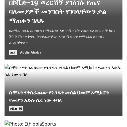
በኮቪድ-19 ወረርሽኝ ያገለገሉ የጤና
ባለሙያዎች መንግስት የገባላቸውን ቃል
ማጠፉን ገለጹ
በአማራ ክልል እስካሁን በማገልገል ላይ የሚገኙት የጤና ባለሙያዎች ከሰኔ
30 ጀምሮ የቅጥር ኮንትራታቸው እንደሚቋረጥ የሚገልፅ ደብዳቤ
ደርሷቸዋል።
ጤና
Addis Ababa
ሰሞኑን የተሰራጨው የጉንፋን መሰል ህመም ኦሚክሮን
የመሆን እድሉ ሰፊ ነው ተባለ
ኮቪድ 19