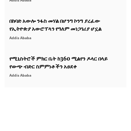
Addis Ababa
በከባድ አውሎ ንፋስ መሃል በሆንግ ኮንግ ያረፈው
የኢትዮጵያ አውሮፕላን የዓለም መነጋገሪያ ሆኗል
Addis Ababa
የሚኒስትሮች ምክር ቤት ከ360 ሚልየን ዶላር በላይ
የውጭ ብድር ስምምነቶችን አፀደቀ
Addis Ababa