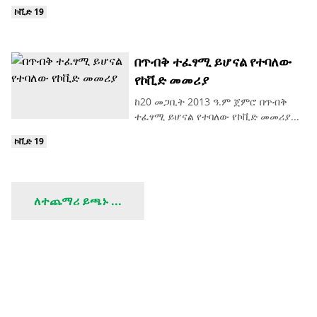
ኮቪድ 19
በጥብቅ ተፈፃሚ ይሆናል የተባለው
የኮቪድ መመሪያ
ከ20 መጋቢት 2013 ዓ.ም ጀምሮ በጥብቅ
ተፈፃሚ ይሆናል የተባለው የኮቪድ መመሪያ...
ኮቪድ 19
ለተጨማሪ ይጫኑ ...