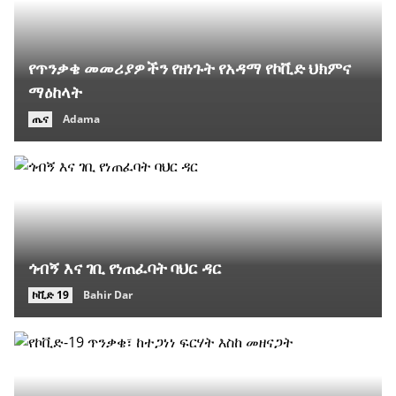
የጥንቃቄ መመሪያዎችን የዘነጉት የአዳማ የኮቪድ ህክምና
ማዕከላት
ጤና
Adama
ጎብኝ እና ገቢ የነጠፈባት ባህር ዳር
ኮቪድ 19
Bahir Dar