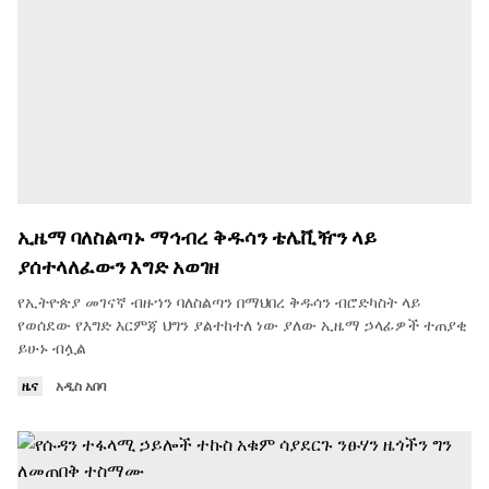
ኢዜማ ባለስልጣኑ ማኅብረ ቅዱሳን ቴሌቪዥን ላይ
ያሰተላለፈውን እግድ አወገዘ
የኢትዮጵያ መገናኛ ብዙኀን ባለስልጣን በማህበረ ቅዱሳን ብሮድካስት ላይ
የወሰደው የእግድ እርምጃ ህግን ያልተከተለ ነው ያለው ኢዜማ ኃላፊዎች ተጠያቂ
ይሁኑ ብሏል
ዜና
አዲስ አበባ