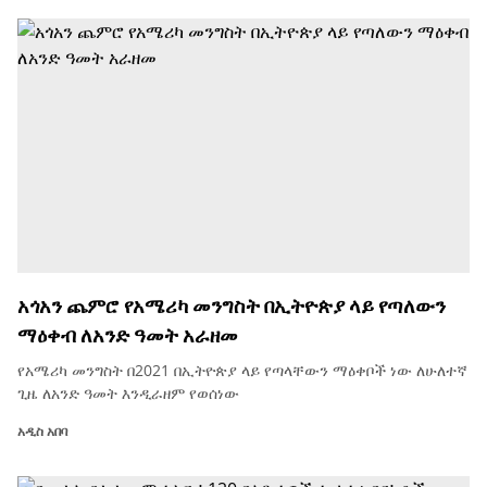
አጎአን ጨምሮ የአሜሪካ መንግስት በኢትዮጵያ ላይ የጣለውን
ማዕቀብ ለአንድ ዓመት አራዘመ
የአሜሪካ መንግስት በ2021 በኢትዮጵያ ላይ የጣላቸውን ማዕቀቦች ነው ለሁለተኛ
ጊዜ ለአንድ ዓመት እንዲራዘም የወሰነው
አዲስ አበባ