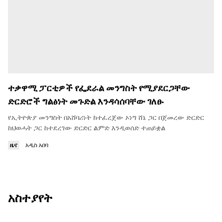
ተቃዋሚ ፓርቲዎች የፌደራል መንግስት የሚያደርጋቸው
ድርድሮች ግልፅነት መጉድል እንዳሳሰባቸው ገለፁ
የኢትዮጵያ መንግስት በአሸባሪነት ከተፈረጀው ኦነግ ሸኔ ጋር በጀመረው ድርድር
ከህወሓት ጋር ከተደረገው ድርድር ልምድ እንዲወሰድ ተጠይቋል
ዜና
አዲስ አበባ
አስተያየት