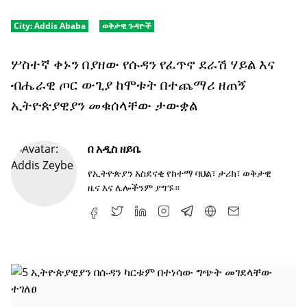
City:
Addis Ababa
ወቅታዊ ጉዳዮች
ሦስተኛ ቀኑን በያዘው የሱዳን የፈጥኖ ደራሽ ሃይል እና
ብሔራዊ ጦር ውጊያ ከሞቱት በተጨማሪ ዘጠኝ
ኢትዮጵያዊያን መቁሰላቸው ታውቋል
በ
አዲስ ዘይቤ
የኢትዮጵያን አስደናቂ የከተማ ባህል፣ ታሪክ፣ ወቅታዊ
ዜና እና ሌሎችንም ያግኙ።