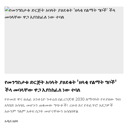
የመንግስታቱ ድርጅት አባላት ያፀደቁት 'ዘላቂ የልማት ግቦች'
ችላ መባላቸው ዋጋ እያስከፈለ ነው ተባለ
የተመድ ዋና ፀሐፊ አንቶኒዮ ጉተሬስ በፈረንጆቹ 2030 ለማሳካት የተያዘው ግብ
አካሄድ አሳሳቢ መሆኑን ጠቁመው ግጭቶች፣ ረሀብ እና የተፈጥሮ አደጋዎች
አሁንም ዓለም አቀፍ ስጋት መሆናቸውን አሳስበዋል
አዲስ አበባ