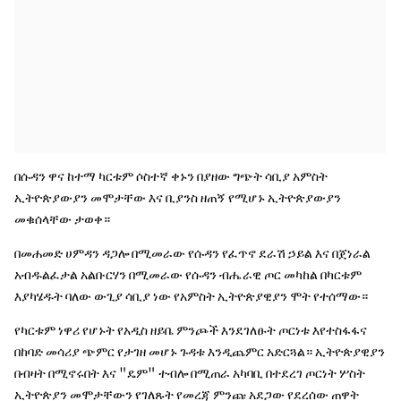
በሱዳን ዋና ከተማ ካርቱም ሶስተኛ ቀኑን በያዘው ግጭት ሳቢያ አምስት
ኢትዮጵያውያን መሞታቸው እና ቢያንስ ዘጠኝ የሚሆኑ ኢትዮጵያውያን
መቁሰላቸው ታወቀ።
በመሐመድ ሀምዳን ዳጋሎ በሚመራው የሱዳን የፈጥኖ ደራሽ ኃይል እና በጀነራል
አብዱልፈታል አልቡርሃን በሚመራው የሱዳን ብሔራዊ ጦር መካከል በካርቱም
እያካሄዱት ባለው ውጊያ ሳቢያ ነው የአምስት ኢትዮጵያዊያን ሞት የተሰማው።
የካርቱም ነዋሪ የሆኑት የአዲስ ዘይቤ ምንጮች እንደገለፁት ጦርነቱ እየተስፋፋና
በከባድ መሳሪያ ጭምር የታገዘ መሆኑ ጉዳቱ እንዲጨምር አድርጓል። ኢትዮጵያዊያን
በብዛት በሚኖሩበት እና "ዴም" ተብሎ በሚጠራ አካባቢ በተደረገ ጦርነት ሦስት
ኢትዮጵያን መሞታቸውን የገለጹት የመረጃ ምንጩ አደጋው የደረሰው ጠዋት