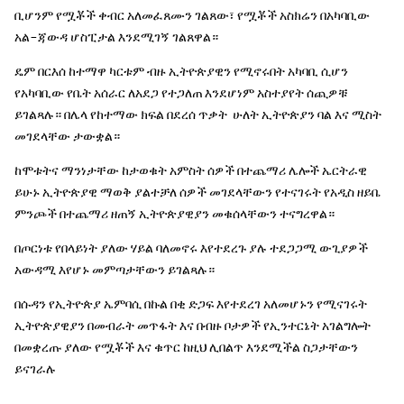
ቢሆንም የሟቾች ቀብር አለመፈጸሙን ገልጸው፣ የሟቾች አስክሬን በአካባቢው
አል-ጃውዳ ሆስፒታል እንደሚገኝ ገልጸዋል።
ዴም በርእሰ ከተማዋ ካርቱም ብዙ ኢትዮጵያዊን የሚኖሩበት አካባቢ ሲሆን
የአካባቢው የቤት አሰራር ለአደጋ የተጋለጠ እንደሆነም አስተያየት ሰጪዎቹ
ይገልጻሉ። በሌላ የከተማው ክፍል በደረሰ ጥቃት ሁለት ኢትዮጵያን ባል እና ሚስት
መገደላቸው ታውቋል።
ከሞቱትና ማንነታቸው ከታወቁት አምስት ሰዎች በተጨማሪ ሌሎች ኤርትራዊ
ይሁኑ ኢትዮጵያዊ ማወቅ ያልተቻለ ሰዎች መገደላቸውን የተናገሩት የአዲስ ዘይቤ
ምንጮች በተጨማሪ ዘጠኝ ኢትዮጵያዊያን መቁሰላቸውን ተናግረዋል።
በጦርነቱ የበላይነት ያለው ሃይል ባለመኖሩ እየተደረጉ ያሉ ተደጋጋሚ ውጊያዎች
አውዳሚ እየሆኑ መምጣታቸውን ይገልጻሉ።
በሱዳን የኢትዮጵያ ኤምባሲ በኩል በቂ ድጋፍ እየተደረገ አለመሆኑን የሚናገሩት
ኢትዮጵያዊያን በመብራት መጥፋት እና በብዙ ቦታዎች የኢንተርኔት አገልግሎት
በመቋረጡ ያለው የሟቾች እና ቁጥር ከዚህ ሊበልጥ እንደሚችል ስጋታቸውን
ይናገራሉ