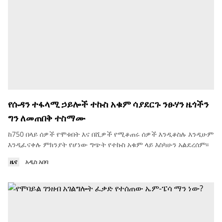
የሱዳን ተፋላሚ ኃይሎች ተኩስ አቁም ሳያደርጉ ንፁሃን ዜጎችን
ግን ለመጠበቅ ተስማሙ
ከ750 በላይ ሰዎች የሞቱበት እና በሺዎች የሚቆጠሩ ሰዎች እንዲቆስሉ እንዲሁም
እንዲፈናቀሉ ምክንያት የሆነው ግጭት የተኩስ አቁም ላይ እስካሁን አልደረሰም፡፡
ዜና
አዲስ አበባ