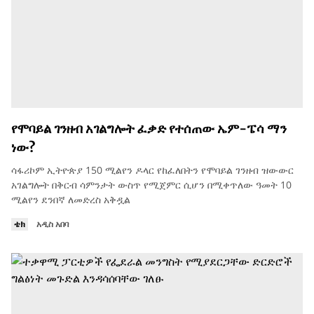
የሞባይል ገንዘብ አገልግሎት ፈቃድ የተሰጠው ኤም-ፔሳ ማን
ነው?
ሳፋሪኮም ኢትዮጵያ 150 ሚልየን ዶላር የከፈለበትን የሞባይል ገንዘብ ዝውውር
አገልግሎት በቅርብ ሳምንታት ውስጥ የሚጀምር ሲሆን በሚቀጥለው ዓመት 10
ሚልየን ደንበኛ ለመድረስ አቅዷል
ቴክ
አዲስ አበባ