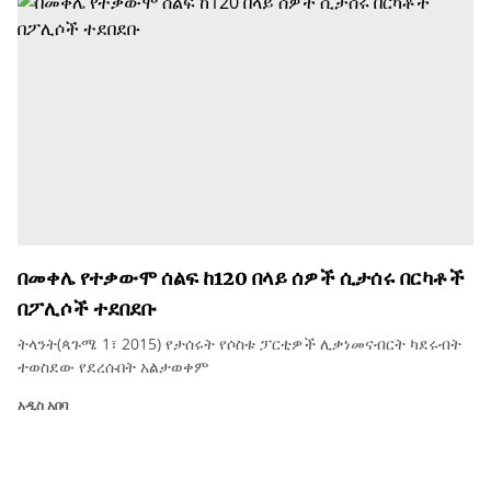
በመቀሌ የተቃውሞ ሰልፍ ከ120 በላይ ሰዎች ሲታሰሩ በርካቶች
በፖሊሶች ተደበደቡ
ትላንት(ጳጉሜ 1፣ 2015) የታሰሩት የሶስቱ ፓርቲዎች ሊቃነመናብርት ካደሩብት
ተወስደው የደረሱበት አልታወቀም
አዲስ አበባ