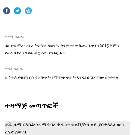
ቀዳሚ ጽሑፍ
በደቡብ ምእራብ ኢትዮጵያ ዳውሮና ኮንታ ዞኖች ከመጋቢት 6/2015 ጀምሮ
የኤሌክትሪክ ኃይል መቋረጡ ተገልጿል።
ቀጣይ ጽሑፍ
ኢትዮጵያዊያን በሱዳን ግጭት የማንነት ጥቃት እንዳይደርስባቸው ሰግተዋል
ተዛማጅ መጣጥፎች