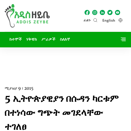
ፈልጉ
English
ከተሞች
ሃቅቼክ
ሥራዎች
ስለእኛ
ሚያዝያ 9 ፣ 2015
5 ኢትዮጵያዊያን በሱዳን ካርቱም
በተነሳው ግጭት መገደላቸው
ተገለፀ