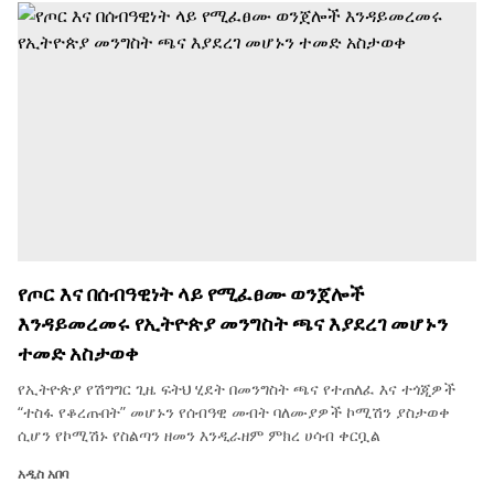
የጦር እና በሰብዓዊነት ላይ የሚፈፀሙ ወንጀሎች
እንዳይመረመሩ የኢትዮጵያ መንግስት ጫና እያደረገ መሆኑን
ተመድ አስታወቀ
የኢትዮጵያ የሽግግር ጊዜ ፍትህ ሂደት በመንግስት ጫና የተጠለፈ እና ተጎጂዎች
“ተስፋ የቆረጡበት” መሆኑን የሰብዓዊ መብት ባለሙያዎች ኮሚሽን ያስታወቀ
ሲሆን የኮሚሽኑ የስልጣን ዘመን እንዲራዘም ምክረ ሀሳብ ቀርቧል
አዲስ አበባ