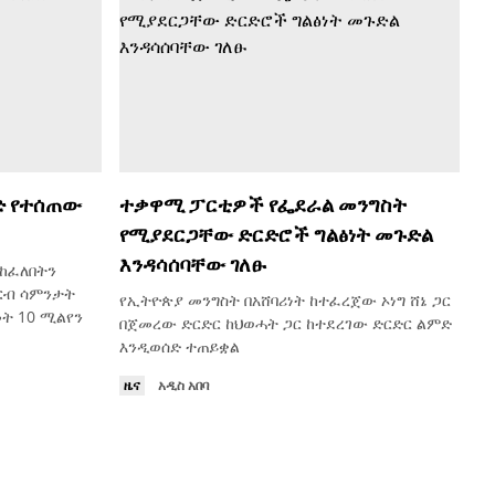
ድ የተሰጠው
ተቃዋሚ ፓርቲዎች የፌደራል መንግስት
የሚያደርጋቸው ድርድሮች ግልፅነት መጉድል
እንዳሳሰባቸው ገለፁ
የከፈለበትን
ርብ ሳምንታት
የኢትዮጵያ መንግስት በአሸባሪነት ከተፈረጀው ኦነግ ሸኔ ጋር
ት 10 ሚልየን
በጀመረው ድርድር ከህወሓት ጋር ከተደረገው ድርድር ልምድ
እንዲወሰድ ተጠይቋል
ዜና
አዲስ አበባ