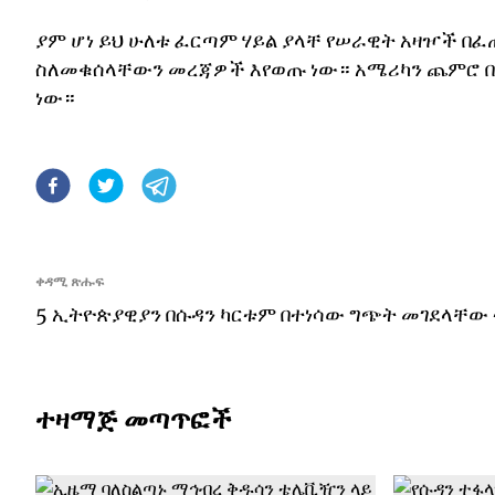
ያም ሆነ ይህ ሁለቱ ፈርጣም ሃይል ያላቸ የሠራዊት አዛዦች በ
ስለመቁሰላቸውን መረጃዎች እየወጡ ነው። አሜሪካን ጨምሮ በር
ነው።
ቀዳሚ ጽሑፍ
5 ኢትዮጵያዊያን በሱዳን ካርቱም በተነሳው ግጭት መገደላቸው 
ተዛማጅ መጣጥፎች