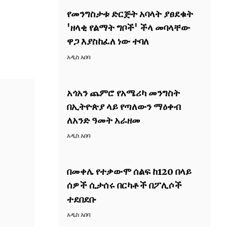
የመንግስታቱ ድርጅት አባላት ያፀደቁት
'ዘላቂ የልማት ግቦች' ችላ መባላቸው
ዋጋ እያስከፈለ ነው ተባለ
አዲስ አበባ
አጎአን ጨምሮ የአሜሪካ መንግስት
በኢትዮጵያ ላይ የጣለውን ማዕቀብ
ለአንድ ዓመት አራዘመ
አዲስ አበባ
በመቀሌ የተቃውሞ ሰልፍ ከ120 በላይ
ሰዎች ሲታሰሩ በርካቶች በፖሊሶች
ተደበደቡ
አዲስ አበባ