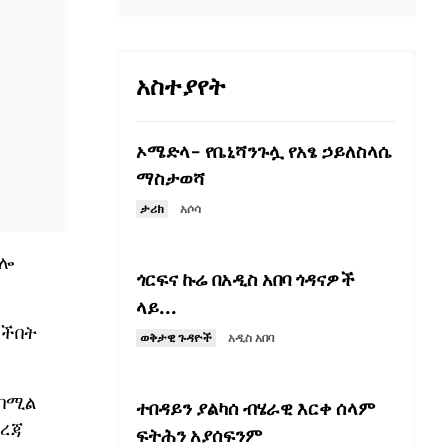
አስተያየት
ኦሜድላ- የቤኒሻንጉሏ የአፄ ኃይለስላሴ
ማስታወሻ
ታሪክ
አሶሳ
ትሎ
ጎርፍና ኩሬ በአዲስ አበባ ጎዳናዎች
ላይ...
ለችበት
ወቅታዊ ጉዳዮች
አዲስ አበባ
 በሚል
ተበዳይን ያልካሰ ብሄራዊ እርቀ ሰላም
መረጃ
ፍትሕን አያሰፍንም