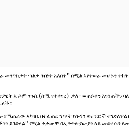
ራ መንግስታት ጣልቃ ገብነት አለበት” በሚል እየተወራ መሆኑን ተከ
ጵያዊት ኤዶም ንጉሴ (ስሟ የተቀየረ) ቃለ-መጠይቁን እየሰጠችን ባ
ራለች።
ብሎ በሚጠራው አካባቢ በተፈጠረ ግጭት የሱዳን ወታደሮች ተገድለዋል
ችንን ይገድላል" የሚል ተቃውሞ በኢትዮጵያውያን ላይ መድረሱን የ