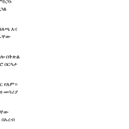
ምስጋኑ
ርጋል
ግለጫ እና
ብራቸው
ጋሎ በቅጽል
ሮ በርካታ
ር የለም።
ዝ መሳሪያ
ራቸው
 በአረብ