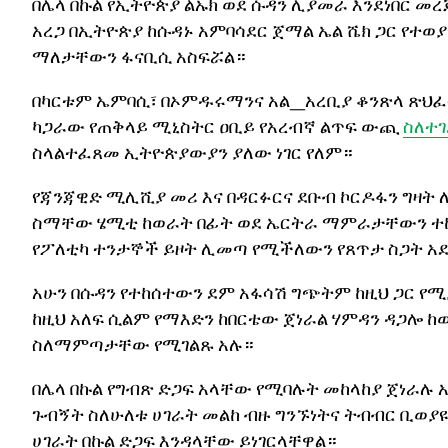
በሌላ በኩል የኢትዮጵያ ልኡክ ወደ ሱዳን ሊያመራ እንደነበር መ
አረጋ በኢትዮጵያ ከሱዳኑ አምባሳደር ጀማል ኤል ሼክ ጋር የተወ
ማለታቸውን ፋናቢሲ አስፍሯል።
በካርቱም ኤምባሲ፣ በኦምዱሩማንና አል_አረቢያ ቆንጽላ ጽህፈ
ካጋራው የጠቅላይ ሚኒስትር ዐቢይ የአረብኛ ልጥፍ ውጪ
ስለተ
ስላልተፈጸመ ኢትዮጵያውያን ያለው ነገር የለም።
የጃንጃዊድ ሚሊሺያ መሪ እና በዳርፉርና ደቡብ ኮርዶፋን ግዛት
ስማቸው ሄሚቲ ከወራት በፊት ወደ ኤርትራ ማምራታቸውን ተከ
የፖለቲካ ተንታኞች ይዞት ሊመጣ የሚችለውን የጸጥታ ስጋት 
አሁን በሱዳን የተከሰተውን ደም አፋሳሽ ግጭትም ከዚህ ጋር የሚያ
ከዚህ አለፍ ሲልም የማእድን ከበርቴው ጀነራል ሃምዳን ዳጋሎ ከ
ስለማምጣታቸው የሚገልጹ አሉ።
በሌላ በኩል የግብጽ ድጋፍ አላቸው የሚባሉት መከላከያ ጀነራሉ 
ጉብኝት ስለሁለቱ ሀገራት መልከ ብዙ ግንኙነትና ትብብር ቢወያዩም
ሀገራት በኩል ድጋፍ እንዳላቸው ይነገርላቸዋል።