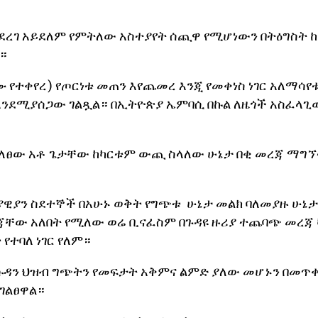
ያደረገ አይደለም የምትለው አስተያየት ሰጪዋ የሚሆነውን በትዕግስት 
።
የተቀየረ) የጦርነቱ መጠን እየጨመረ እንጂ የመቀነስ ነገር አለማሳየ
 እንደሚያሰጋው ገልጿል። በኢትዮጵያ ኤምባሲ በኩል ለዜጎች አስፈላጊ
ለፀው አቶ ጌታቸው ከካርቱም ውጪ ስላለው ሁኔታ በቂ መረጃ ማግኘ
ያዊያን ስደተኞች በአሁኑ ወቅት የግጭቱ ሁኔታ መልክ ባለመያዙ ሁኔ
ጃቸው አለበት የሚለው ወሬ ቢናፈስም በጉዳዩ ዙሪያ ተጨባጭ መረጃ
የተባለ ነገር የለም።
ዳን ህዝብ ግጭትን የመፍታት አቅምና ልምድ ያለው መሆኑን በመጥቀ
ገልፀዋል።