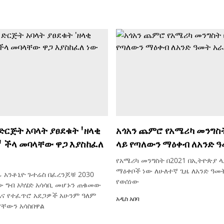
ድርጅት አባላት ያፀደቁት 'ዘላቂ
አጎአን ጨምሮ የአሜሪካ መንግስ
' ችላ መባላቸው ዋጋ እያስከፈለ
ላይ የጣለውን ማዕቀብ ለአንድ 
የአሜሪካ መንግስት በ2021 በኢትዮጵያ 
ማዕቀቦች ነው ለሁለተኛ ጊዜ ለአንድ ዓመ
 አንቶኒዮ ጉተሬስ በፈረንጆቹ 2030
የወሰነው
ው ግብ አካሄድ አሳሳቢ መሆኑን ጠቁመው
እና የተፈጥሮ አደጋዎች አሁንም ዓለም
አዲስ አበባ
ናቸውን አሳስበዋል