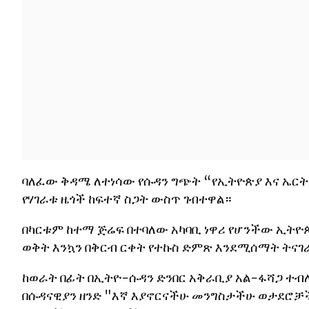
ባለፈው ቅዳሜ ለተነሳው የሱዳን ግጭት “የኢትዮጵያ እና ኤርት
የሃገራቱ ዜጎች ከፍተኛ ስጋት ውስጥ ገብተዋል።
በካርቱም ከተማ ጅሬፍ በተባለው አካባቢ ነዋሪ የሆንችው ኢትዮ
ወቅት እንኳን በቅርብ ርቀት የተኩስ ድምጽ እንደሚሰማት ትናገ
ከወራት በፊት በኢትዮ-ሱዳን ድንበር አቅራቢያ አል-ፋሻጋ ተ
በሱዳናዊያን ዘንድ "እኛ እያኖርናችሁ መንግስታችሁ ወታደሮቻ