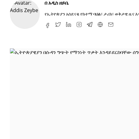
በ
አዲስ ዘይቤ
የኢትዮጵያን አስደናቂ የከተማ ባህል፣ ታሪክ፣ ወቅታዊ ዜና 