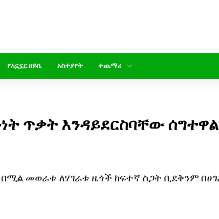
የአኗኗር ዘይቤ
አስተያየት
ተጨማሪ
ነት ጥቃት እንዳይደርስባቸው ሰግተዋል
 በሚል መወራቱ ለሃገራቱ ዜጎች ከፍተኛ ስጋት ቢደቅንም በሀ