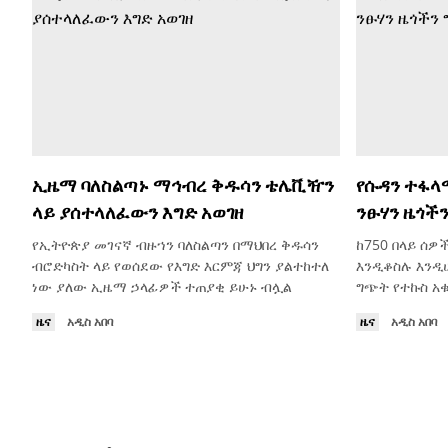
ኢዜማ ባለስልጣኑ ማኅብረ ቅዱሳን ቴሌቪዥን
የሱዳን ተፋላ
ላይ ያሰተላለፈውን እግድ አወገዘ
ንፁሃን ዜጎች
የኢትዮጵያ መገናኛ ብዙኀን ባለስልጣን በማህበረ ቅዱሳን
ከ750 በላይ ሰዎ
ብሮድካስት ላይ የወሰደው የእግድ እርምጃ ህግን ያልተከተለ
እንዲቆስሉ እንዲ
ነው ያለው ኢዜማ ኃላፊዎች ተጠያቂ ይሁኑ ብሏል
ግጭት የተኩስ አቁ
ዜና
አዲስ አበባ
ዜና
አዲስ አበባ