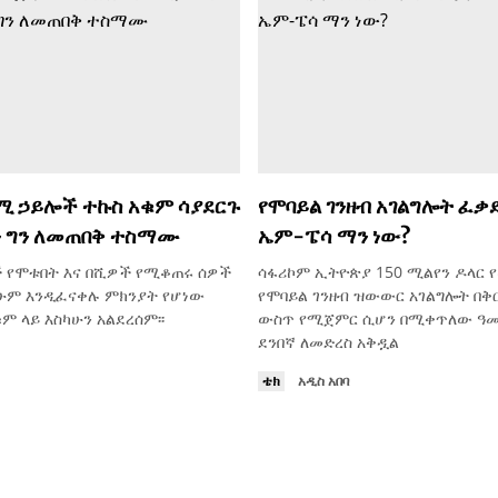
ሚ ኃይሎች ተኩስ አቁም ሳያደርጉ
የሞባይል ገንዘብ አገልግሎት ፈቃ
ን ግን ለመጠበቅ ተስማሙ
ኤም-ፔሳ ማን ነው?
ች የሞቱበት እና በሺዎች የሚቆጠሩ ሰዎች
ሳፋሪኮም ኢትዮጵያ 150 ሚልየን ዶላር 
ሁም እንዲፈናቀሉ ምክንያት የሆነው
የሞባይል ገንዘብ ዝውውር አገልግሎት በቅ
ም ላይ እስካሁን አልደረሰም፡፡
ውስጥ የሚጀምር ሲሆን በሚቀጥለው ዓመ
ደንበኛ ለመድረስ አቅዷል
ቴክ
አዲስ አበባ