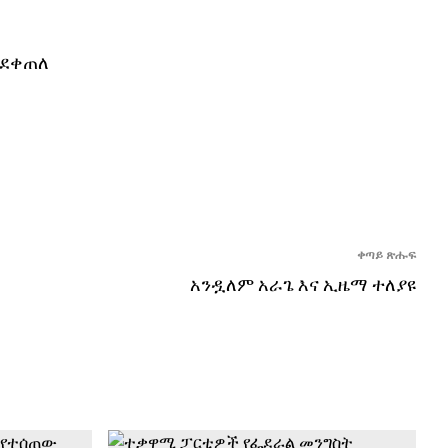
ንደቀጠለ
ቀጣይ ጽሑፍ
አንዷለም አራጌ እና ኢዜማ ተለያዩ