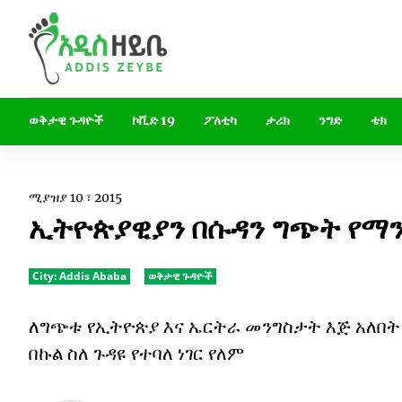
ወቅታዊ ጉዳዮች
ኮቪድ 19
ፖለቲካ
ታሪክ
ንግድ
ቴክ
ሚያዝያ 10 ፣ 2015
ኢትዮጵያዊያን በሱዳን ግጭት የማን
City:
Addis Ababa
ወቅታዊ ጉዳዮች
ለግጭቱ የኢትዮጵያ እና ኤርትራ መንግስታት እጅ አለበት
በኩል ስለ ጉዳዩ የተባለ ነገር የለም