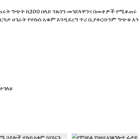
ፈጠሩት ግጭት ከ200 በላይ ንጹሃን መገደላቸንና በመቶዎች የሚቆጠሩ
ካታ ሀገራት የተኩስ አቁም እንዲደረግ ጥሪ ቢያቀርቡንም ግጭቱ እ
ተገለፀ