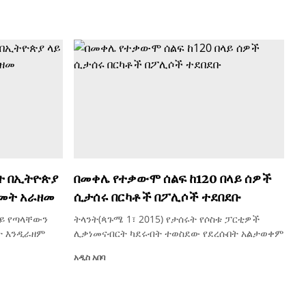
ት በኢትዮጵያ
በመቀሌ የተቃውሞ ሰልፍ ከ120 በላይ ሰዎች
ዓመት አራዘመ
ሲታሰሩ በርካቶች በፖሊሶች ተደበደቡ
ላይ የጣላቸውን
ትላንት(ጳጉሜ 1፣ 2015) የታሰሩት የሶስቱ ፓርቲዎች
ት እንዲራዘም
ሊቃነመናብርት ካደሩብት ተወስደው የደረሱበት አልታወቀም
አዲስ አበባ