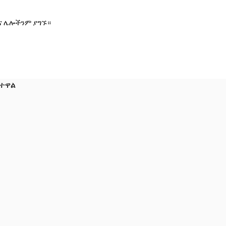
እና ሌሎችንም ያግኙ።