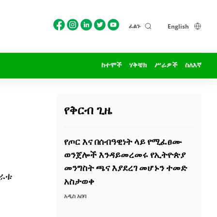
ፈልጉ
English
ከተሞች
ሃቅቼክ
ሥራዎች
ስለእኛ
የቅርብ ጊዜ
የጦር እና በሰብዓዊነት ላይ የሚፈፀሙ
ወንጀሎች እንዳይመረመሩ የኢትዮጵያ
መንግስት ጫና እያደረገ መሆኑን ተመድ
ገራቱ
አስታወቀ
አዲስ አበባ