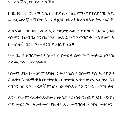
ምንጫችን ታስታውሳለች።
በካርቱም የሚገኘው የኢትዮጵያ ኤምባሲ ምንም የተለየ ነገር እ
ውጪ መረጃ የሚሰጥ እና አይዟቹ ባይ አካል እንደሌለ ትናገራለች
ሌላኛው የካርቱም ነዋሪ ኢትዮጵያዊ አቶ ጌታቸው ምህረቱ (ስሙ 
የሱዳን ህዝብ ገራገር ቢሆንም ወደ ፊት ግን የነገሮች መለዋወጥ
በመስጠት ስጋቱን መቀነስ ይገባል ይላል።
የመብራት አገልገሎት ባለመኖሩ የመረጃ ልውውጥ መቋረጡን የገ
አለመቻሉን ይናገራል።
የሱዳን ህዝብ መልካም ህዝብ ነው የሚሉት በሱዳን ያሉ ኢትዮጵ
ሊደቅን እንደሚችል ሰግተዋል። በግጭቱ ኢትዮጵያና ኤርትራ እ
ባሻገር ከሱዳን መሪዎችም ሆነ ከኢትዮጵያና ኤርትራ መንግስታት 
እንዲያውም የኢትዮጵያው ጠቅላይ ሚኒስትር ዐቢይ አህመድ የሱ
ወደ መረጋጋት እንዲመጣ የኢትዮጵያ መንግስት ምኞት መሆኑን 