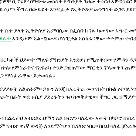
ረጃዎቸ ቢኖሩም በግጭቱ መከሰት ምክንያት ጉዞው ተሰርዞ አምባሳደር 
ያዩ ሲሆን ችግሩ በውይይት እንዲፈታ የኢትዮጵያ መንግስት ድጋፍ ያደ
ት ቤት ያላት ኢትዮጵያ ኤምባሲው በፌስቡክ ገጹ ካወጣው አጭር መ
ገደሉት
እንዲሁም አል-ጃውዳ ሆስፒታል አስክሬናቸው ተቀምጦ ቀ
 ለበርካቶች ህይወት ማለፍ ምክንያት እንደሆነ የሚጠቀሰው ሃምዳን ዳ
ትሎ የምስራቅና የአፍሪካ ቀንድ ጋዜጠኛው ማርቲን ፕላውትን ጨም
አደጋ ማስፈራቸው ይታወሳል።
ያይዙት አልጠፉም፡፡ ይሁን እንጂ በኤርትራ መንግስት በኩል የተባለ ነገ
ወራት በፊት ወደ ሩሲያ ያደረጉትን ጉዞ ከወቅታዊው ችግር ጋር በማያያ
አብደልፈታህ አብደልራህማን አል ቡርሃን ባለፈው አመት በካይሮ በነበ
 ግብጽ ዋነኛ ወዳጅ እንደማትሆን ሲገለጽ ነበር፡፡ ከዚህ ባለፈ ጀነራሉ