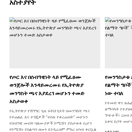
አስተያየት
የጦር እና በሰብዓዊነት ላይ የሚፈፀሙ
የመንግስታቱ 
ወንጀሎች እንዳይመረመሩ የኢትዮጵያ
የልማት ግቦች
መንግስት ጫና እያደረገ መሆኑን ተመድ
ነው ተባለ
አስታወቀ
የተመድ ዋና ፀሐፊ
ለማሳካት የተያዘ
የኢትዮጵያ የሽግግር ጊዜ ፍትህ ሂደት በመንግስት ጫና
ግጭቶች፣ ረሀብ 
የተጠለፈ እና ተጎጂዎች “ተስፋ የቆረጡበት” መሆኑን
አቀፍ ስጋት መሆ
የሰብዓዊ መብት ባለሙያዎች ኮሚሽን ያስታወቀ ሲሆን
የኮሚሽኑ የስልጣን ዘመን እንዲራዘም ምክረ ሀሳብ ቀርቧል
አዲስ አበባ