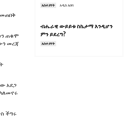
አስተያየት
አዲስ አበባ
ከመጠበቅ
ብሔራዊ ውይይቱ ስኬታማ እንዲሆን
ምን ይደረግ?
ቱን ጠቁሞ
ውን መረጃ
አስተያየት
ት
ታው አደጋ
 ካለመኖሩ
ስ ችግሩ