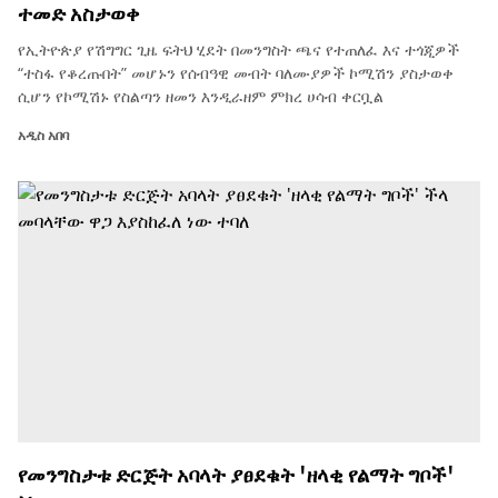
ተመድ አስታወቀ
የኢትዮጵያ የሽግግር ጊዜ ፍትህ ሂደት በመንግስት ጫና የተጠለፈ እና ተጎጂዎች
“ተስፋ የቆረጡበት” መሆኑን የሰብዓዊ መብት ባለሙያዎች ኮሚሽን ያስታወቀ
ሲሆን የኮሚሽኑ የስልጣን ዘመን እንዲራዘም ምክረ ሀሳብ ቀርቧል
አዲስ አበባ
የመንግስታቱ ድርጅት አባላት ያፀደቁት 'ዘላቂ የልማት ግቦች'