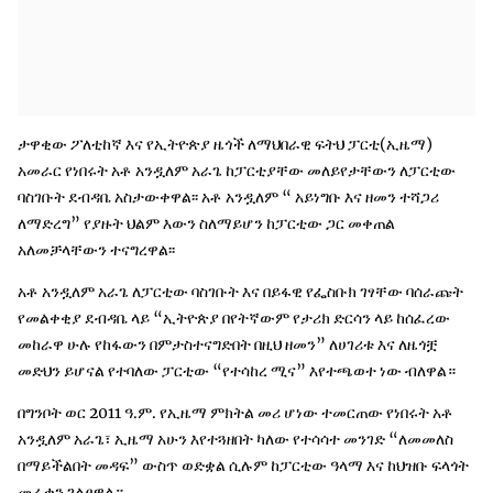
ታዋቂው ፖለቲከኛ እና የኢትዮጵያ ዜጎች ለማህበራዊ ፍትህ ፓርቲ(ኢዜማ)
አመራር የነበሩት አቶ አንዷለም አራጌ ከፓርቲያቸው መለይየታቸውን ለፓርቲው
ባስገቡት ደብዳቤ አስታውቀዋል፡፡ አቶ አንዷለም “ አይነግቡ እና ዘመን ተሻጋሪ
ለማድረግ” የያዙት ህልም እውን ስለማይሆን ከፓርቲው ጋር መቀጠል
አለመቻላቸውን ተናግረዋል፡፡
አቶ አንዷለም አራጌ ለፓርቲው ባስገቡት እና በይፋዊ የፌስቡክ ገፃቸው ባሰራጩት
የመልቀቂያ ደብዳቤ ላይ “ኢትዮጵያ በየትኛውም የታሪክ ድርሳን ላይ ከሰፈረው
መከራዋ ሁሉ የከፋውን በምታስተናግድበት በዚህ ዘመን” ለሀገሪቱ እና ለዜጎቿ
መድህን ይሆናል የተባለው ፓርቲው “የተሳከረ ሚና” እየተጫወተ ነው ብለዋል።
በግንቦት ወር 2011 ዓ.ም. የኢዜማ ምክትል መሪ ሆነው ተመርጠው የነበሩት አቶ
አንዷለም አራጌ፣ ኢዜማ አሁን እየተጓዘበት ካለው የተሳሳተ መንገድ “ለመመለስ
በማይችልበት መዳፍ” ውስጥ ወድቋል ሲሉም ከፓርቲው ዓላማ እና ከህዝቡ ፍላጎት
መራቁን ገልፀዋል።