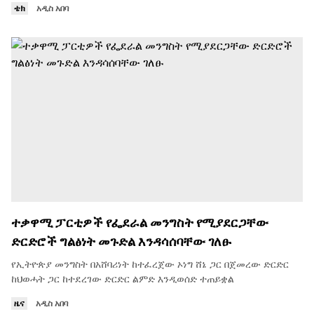
ቴክ
አዲስ አበባ
ተቃዋሚ ፓርቲዎች የፌደራል መንግስት የሚያደርጋቸው
ድርድሮች ግልፅነት መጉድል እንዳሳሰባቸው ገለፁ
የኢትዮጵያ መንግስት በአሸባሪነት ከተፈረጀው ኦነግ ሸኔ ጋር በጀመረው ድርድር
ከህወሓት ጋር ከተደረገው ድርድር ልምድ እንዲወሰድ ተጠይቋል
ዜና
አዲስ አበባ