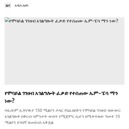
ዜና
አዲስ አበባ
የሞባይል ገንዘብ አገልግሎት ፈቃድ የተሰጠው ኤም-ፔሳ ማን
ነው?
ሳፋሪኮም ኢትዮጵያ 150 ሚልየን ዶላር የከፈለበትን የሞባይል ገንዘብ ዝውውር
አገልግሎት በቅርብ ሳምንታት ውስጥ የሚጀምር ሲሆን በሚቀጥለው ዓመት 10
ሚልየን ደንበኛ ለመድረስ አቅዷል