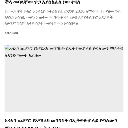
ችላ መባላቸው ዋጋ እያስከፈለ ነው ተባለ
የተመድ ዋና ፀሐፊ አንቶኒዮ ጉተሬስ በፈረንጆቹ 2030 ለማሳካት የተያዘው ግብ
አካሄድ አሳሳቢ መሆኑን ጠቁመው ግጭቶች፣ ረሀብ እና የተፈጥሮ አደጋዎች
አሁንም ዓለም አቀፍ ስጋት መሆናቸውን አሳስበዋል
አዲስ አበባ
አጎአን ጨምሮ የአሜሪካ መንግስት በኢትዮጵያ ላይ የጣለውን