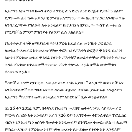
ኢዜማን አይነ ግቡና ዘመን ተሻጋሪ ፓርቲ ለማድረግ እንደድርጅት የያዙትን ህልም
ደጋግመው ፈትሸው አዎንታዊ ምላሽ አለማግኘታቸው ከኢዜማ ጋር እንዳይቀጥሉ
እንዳደረጋቸው የገለፁት አቶ አንዷለም ከዚህ በኋላ በፓርቲው ውስጥ ለመቀጠል
የሚያስችል ምንም ምክንያት የለኝም ሲሉ አክለዋል።
የኢትዮጵያ ዜጎች ለማህበራዊ ፍትህ ፓርቲ ከፌደራል መንግስት ጋር በጋራ
ለመስራት አመራር ከተመረጡባቸው ተፎካካሪ የፖለቲካ ድርጅቶች አንዱ ሲሆን፣
አሁን የፓርቲው መስራች አባል የሆኑት ፖለቲከኛ ለመልቀቃቸው ምክንያት የሆነው
ጉዳይ ፓርቲው በተደጋጋሚ የገዢው ፓርቲ ተለጣፊ ሆኗል በሚል መታማቱን
ያረጋገጠ ሆኗል።
“ሰዎች አሁንም የፓርቲው አመራር እንደሆንኩ እያሰቡ” ለኢዜማ ውሳኔዎች እና
እንቅስቃሴዎች የውግዘቱ እና የውዳሴው ተቋዳሽ ሆኛለሁ ያሉት አቶ አንዷለም፣
ኢዜማን “የአገዛዝ ጡጫ እንዲፈረጥም አድርጓል” ሲሉ ወንጅለዋል።
ሰኔ 26 ቀን 2014 ዓ.ም. በተካሄደ የኢዜማ መደበኛ ጠቅላላ ጉባኤ ላይ የአመራር
ምርጫ ሲካሄድ አቶ አንዷለም አራጌ 326 ድምፅ አግኝተው ተሸንፈዋል። ፕሮፌሰር
ብርሃኑ ነጋ ኢዜማን ለሶስት ዓመታት እንዲመሩም በጉባዔው ተመርጠዋል። ከኢዜማ
ምስረታ አንስቶ የፓርቲውን የምክትል መሪነት ቦታ ይዘው የቆዩት አቶ አንዷለም