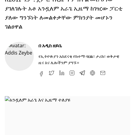
ያገለገሉት አቶ አንዷለም አራጌ ኢዜማ ከገዢው ፓርቲ
ያለው ግንኙነት ለመልቀቃቸው ምክንያት መሆኑን
ገልፀዋል
በ
አዲስ ዘይቤ
የኢትዮጵያን አስደናቂ የከተማ ባህል፣ ታሪክ፣ ወቅታዊ
ዜና እና ሌሎችንም ያግኙ።