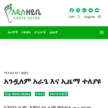
ፈልጉ
English
ከተሞች
ሃቅቼክ
ሥራዎች
ስለእኛ
ሚያዝያ 11 ፣ 2015
አንዷለም አራጌ እና ኢዜማ ተለያዩ
City:
Addis Ababa
ፖለቲካ
ወቅታዊ ጉዳዮች
ከ2011 ዓ.ም. ጀምሮ የኢዜማ ምክትል መሪ ሆነው