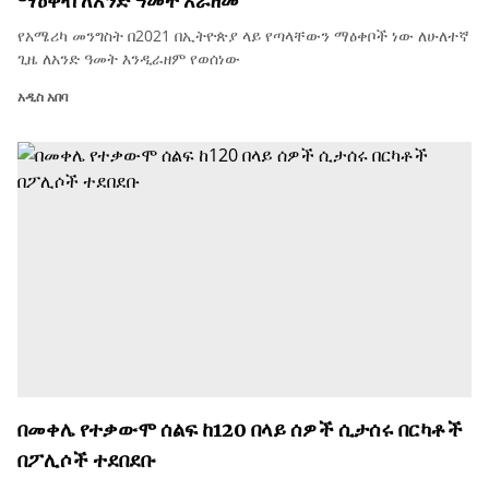
ማዕቀብ ለአንድ ዓመት አራዘመ
የአሜሪካ መንግስት በ2021 በኢትዮጵያ ላይ የጣላቸውን ማዕቀቦች ነው ለሁለተኛ
ጊዜ ለአንድ ዓመት እንዲራዘም የወሰነው
አዲስ አበባ
በመቀሌ የተቃውሞ ሰልፍ ከ120 በላይ ሰዎች ሲታሰሩ በርካቶች
በፖሊሶች ተደበደቡ