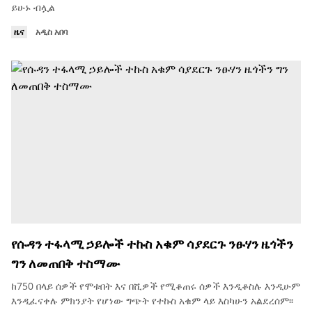
ይሁኑ ብሏል
ዜና
አዲስ አበባ
የሱዳን ተፋላሚ ኃይሎች ተኩስ አቁም ሳያደርጉ ንፁሃን ዜጎችን
ግን ለመጠበቅ ተስማሙ
ከ750 በላይ ሰዎች የሞቱበት እና በሺዎች የሚቆጠሩ ሰዎች እንዲቆስሉ እንዲሁም
እንዲፈናቀሉ ምክንያት የሆነው ግጭት የተኩስ አቁም ላይ እስካሁን አልደረሰም፡፡