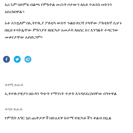
አራጌም በድምፅ ብልጫ የምክትል መሪነት ቦታውን ለአቶ ዮሐንስ መኮንን
አስረክበዋል።
አቶ አንዷለም በኢትዮጲያ ፖለቲካ ውስጥ ጉልህ ድርሻ ያላቸው ፖለቲከኛ ሲሆኑ
በዚህ ተሳትፏቸው ምክንያት ለበርካታ አመታት ለእስር እና እንግልት ተዳርገው
መቆየታቸው አይዘነጋም፡፡
ቀዳሚ ጽሑፍ
ኢትዮጵያዊያን በሱዳን ግጭት የማንነት ጥቃት እንዳይደርስባቸው ሰግተዋል
ቀጣይ ጽሑፍ
የምሽት እግር ኳስ ጨዋታዎች በድሬደዋ ከተማ የበርካቶችን ቀልብ ስቧል