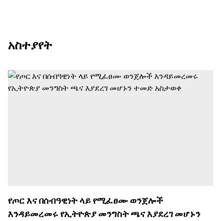
አስተያየት
የጦር እና በሰብዓዊነት ላይ የሚፈፀሙ ወንጀሎች
እንዳይመረመሩ የኢትዮጵያ መንግስት ጫና እያደረገ መሆኑን