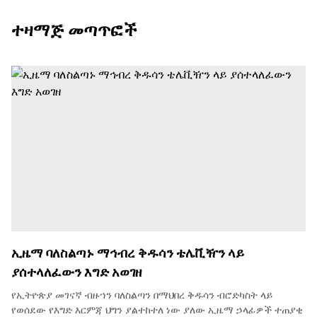
ተዛማጅ መጣጥፎች
ኢዜማ ባለስልጣኑ ማኅብረ ቅዱሳን ቴሌቪዥን ላይ
ያሰተላለፈውን እግድ አወገዘ
የኢትዮጵያ መገናኛ ብዙኀን ባለስልጣን በማህበረ ቅዱሳን ብሮድካስት ላይ
የወሰደው የእግድ እርምጃ ህግን ያልተከተለ ነው ያለው ኢዜማ ኃላፊዎች ተጠያቂ