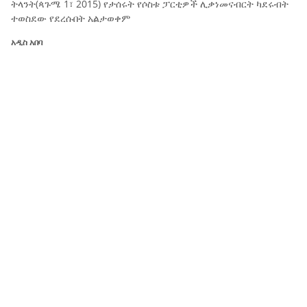
ትላንት(ጳጉሜ 1፣ 2015) የታሰሩት የሶስቱ ፓርቲዎች ሊቃነመናብርት ካደሩብት
ተወስደው የደረሱበት አልታወቀም
አዲስ አበባ