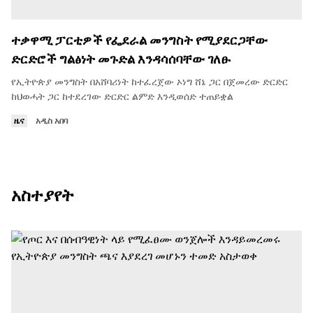
ተቃዋሚ ፓርቲዎች የፌደራል መንግስት የሚያደርጋቸው
ድርድሮች ግልፅነት መጉድል እንዳሳሰባቸው ገለፁ
የኢትዮጵያ መንግስት በአሸባሪነት ከተፈረጀው ኦነግ ሸኔ ጋር በጀመረው ድርድር
ከህወሓት ጋር ከተደረገው ድርድር ልምድ እንዲወሰድ ተጠይቋል
ዜና
አዲስ አበባ
አስተያየት