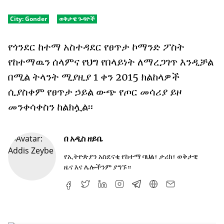
City:
Gonder
ወቅታዊ ጉዳዮች
የጎንደር ከተማ አስተዳደር የፀጥታ ኮማንድ ፖስት
የከተማዉን ሰላምና የህግ የበላይነት ለማረጋገጥ እንዲቻል
በሚል ትላንት ሚያዚያ 1 ቀን 2015 ክልከላዎች
ሲያስቀም የፀጥታ ኃይል ውጭ የጦር መሳሪያ ይዞ
መንቀሳቀስን ከልክሏል፡፡
በ
አዲስ ዘይቤ
የኢትዮጵያን አስደናቂ የከተማ ባህል፣ ታሪክ፣ ወቅታዊ
ዜና እና ሌሎችንም ያግኙ።