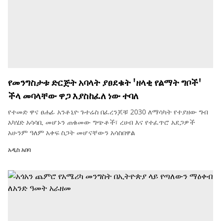
የመንግስታቱ ድርጅት አባላት ያፀደቁት 'ዘላቂ የልማት ግቦች'
ችላ መባላቸው ዋጋ እያስከፈለ ነው ተባለ
የተመድ ዋና ፀሐፊ አንቶኒዮ ጉተሬስ በፈረንጆቹ 2030 ለማሳካት የተያዘው ግብ
አካሄድ አሳሳቢ መሆኑን ጠቁመው ግጭቶች፣ ረሀብ እና የተፈጥሮ አደጋዎች
አሁንም ዓለም አቀፍ ስጋት መሆናቸውን አሳስበዋል
አዲስ አበባ