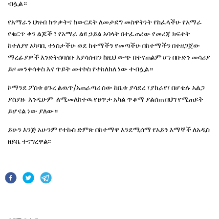
ብሏል።
የአማራን ህዝብ ከጥቃትና ከውርደት ለመታደግ መስዋትነት የከፈላችሁ የአማራ
የቁርጥ ቀን ልጆች ፣ የአማራ ልዩ ኃይል አባላት በተፈጠረው የመረጃ ክፍተት
ከተለያየ አካባቢ ተነስታችሁ ወደ ከተማችን የመጣችሁ በከተማችን በተዘጋጀው
ማረፊያዎች እንድትሰባሰቡ እያሳሰብን ከዚህ ውጭ በተናጠልም ሆነ በቡድን መሳሪያ
ይዞ መንቀሳቀስ እና ጥይት መተኮስ የተከለከለ ነው ተብሏል።
ኮማንደ ፖሰቱ ፀጉረ ልዉጥ/አጠራጣሪ ሰው ከቤቱ ያሳደረ ፣ያከራየ፣ በሆቴሉ አልጋ
ያስያዙ እንዲሁም ለሚመለከተዉ የፀጥታ አካል ጥቆማ ያልሰጠ በህግ የሚጠይቅ
ይሆናል ነው ያለው።
ይሁን እንጅ አሁንም የተኩስ ድምጽ በከተማዋ እንደሚሰማ የአይን እማኞች ለአዲስ
ዘይቤ ተናግረዋል፡፡