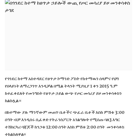
የጎንደር ከተማ አስተዳደር የፀጥታ ኮማንድ ፖስት የከተማዉን ሰላምና የህግ
የበላይነት ለማረጋገጥ እንዲቻል በሚል ትላንት ሚያዚያ 1 ቀን 2015 ዓ.ም
ከተፈቀደለት የመንግስት የፀጥታ ኃይል ውጭ የጦር መሳሪያ ይዞ መንቀሳቀስን
ከልክሏል።
በከተማው ያሉ ማንኛውም መጠጥ ቤቶችና ጭፈራ ቤቶች እስከ ምሽቱ 3:00
ሰዓት ብቻ እንዲሰሩ ሲፈቀድ የትራንስፖርት አገልግሎት የሚሰጡ ባለ3 እግር
ተሽከርካሪ ባጃጆች ከንጋቱ 12:00 ሰዓት እስከ ምሽቱ 2:00 ሰዓት መንቀሳቀስ
ተከልክለዋል፡፡