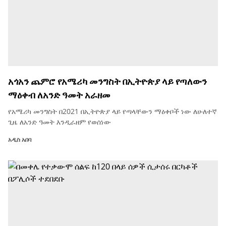
አጎአን ጨምሮ የአሜሪካ መንግስት በኢትዮጵያ ላይ የጣለውን
ማዕቀብ ለአንድ ዓመት አራዘመ
የአሜሪካ መንግስት በ2021 በኢትዮጵያ ላይ የጣላቸውን ማዕቀቦች ነው ለሁለተኛ
ጊዜ ለአንድ ዓመት እንዲራዘም የወሰነው
አዲስ አበባ