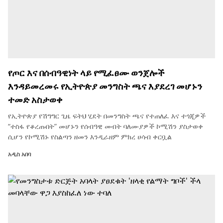
የጦር እና በሰብዓዊነት ላይ የሚፈፀሙ ወንጀሎች
እንዳይመረመሩ የኢትዮጵያ መንግስት ጫና እያደረገ መሆኑን
ተመድ አስታወቀ
የኢትዮጵያ የሽግግር ጊዜ ፍትህ ሂደት በመንግስት ጫና የተጠለፈ እና ተጎጂዎች
“ተስፋ የቆረጡበት” መሆኑን የሰብዓዊ መብት ባለሙያዎች ኮሚሽን ያስታወቀ
ሲሆን የኮሚሽኑ የስልጣን ዘመን እንዲራዘም ምክረ ሀሳብ ቀርቧል
አዲስ አበባ