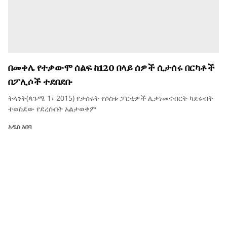
በመቀሌ የተቃውሞ ሰልፍ ከ120 በላይ ሰዎች ሲታሰሩ በርካቶች
በፖሊሶች ተደበደቡ
ትላንት(ጳጉሜ 1፣ 2015) የታሰሩት የሶስቱ ፓርቲዎች ሊቃነመናብርት ካደሩብት
ተወስደው የደረሱበት አልታወቀም
አዲስ አበባ