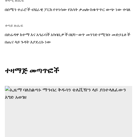
ቀዳሚ ጽሑፍ
በሰሜን ተራሮች ብሄራዊ ፓርክ የተነሳው የእሳት ቃጠሎ ከቁጥጥር ውጭ ነው ተባለ
ቀጣይ ጽሑፍ
በድሬዳዋ ከተማ እና አጎራባች አካባቢዎች በህገ-ወጥ መንገድ የሚገቡ መድኃኒቶች
በጤና ላይ ጉዳት እያደረሱ ነው
ተዛማጅ መጣጥፎች