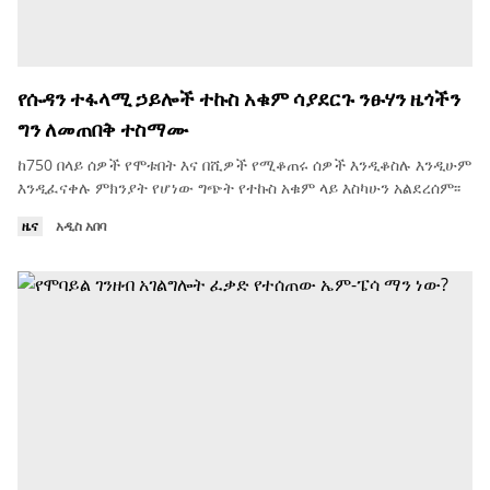
የሱዳን ተፋላሚ ኃይሎች ተኩስ አቁም ሳያደርጉ ንፁሃን ዜጎችን
ግን ለመጠበቅ ተስማሙ
ከ750 በላይ ሰዎች የሞቱበት እና በሺዎች የሚቆጠሩ ሰዎች እንዲቆስሉ እንዲሁም
እንዲፈናቀሉ ምክንያት የሆነው ግጭት የተኩስ አቁም ላይ እስካሁን አልደረሰም፡፡
ዜና
አዲስ አበባ