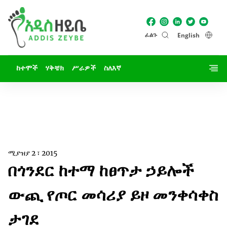
ፈልጉ
English
ከተሞች
ሃቅቼክ
ሥራዎች
ስለእኛ
ሚያዝያ 2 ፣ 2015
በጎንደር ከተማ ከፀጥታ ኃይሎች
ውጪ የጦር መሳሪያ ይዞ መንቀሳቀስ
ታገደ