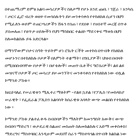
በተጨማሪም ድምፅ አልባ መሳሪያዎችና ስለታማ የሆኑ እንደ ጩቤ ፣ ገጀራ ፣ አንካሴ
፣ ጦርና ፌሮ ብረት ወዘተ የመሳሰሉትን ይዞ መንቀሳቀስ የተከለከለ ሲሆን በህግ
የሚፈለጉ ወይም ተጠርጣሪዎችን ሽፋን የሰጠ ፣ የደበቀ ፣ የሀሰተኛ መረጃ ሰጥቶ
ያሰመለጠ ፣ የፀጥታ ሀይሎችን የህግ ማስከበር ተልዕኮ ማደናቀፍ ማወክ በህግ
ስለመከልከሉ ይፋ አድርጓል፡፡
በማንኛውም ቦታና ስዓት ጥይትም ሆነ ሮኬት ርችት መተኮስ በጥብቅ የከለከለ
መሆኑንና በተከለከሉ ቦታዎች በእምነት ተቋማት፣ በገቢያዎች፣ ህዝብ በብዛት
በሚሰበሰብባቸው ቦታዎች ፣ በሆቴሎች፣ መጠጥ ቤቶችና ግሮሰሪዎች፣ ልዩ ልዩ
መዝናኛ ቦታዎች ጦር መሳሪያ ይዞ መገኘትና መንቀሳቀስ የተከለከለ ነው ብሏል
ኮማንድ ፖስቱ።
ከዚህ ባለፈ የሠራዊቱን ሚሊተሪ ማለትም -የልዩ ኋይል ፣የፓሊስ ፣የመከላከያ
ሠራዊት ፣ የፌዴራል ፓሊስን አልባሳት ከሰራዊቱ አባላት ውጭ መልበስ የተከለከለ
ነው ፦
ኮማንድ ፖስቱ ያልተፈቀዱ ስብሰባዎችን ማለትም ከመንግስት እውቅና ውጭ
ስብሰባ ማድረግ ፣ ወታደራዊ ስልጠና መስጠት ስለመከልከሉና አድማ መቀስቀስ፣
ማድረግና ማስተባበር እንዲሁም መደበኛ ስራን ማስተጓጎል በጥብቅ ክልክል ነው