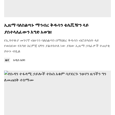
ኢዜማ ባለስልጣኑ ማኅብረ ቅዱሳን ቴሌቪዥን ላይ
ያሰተላለፈውን እግድ አወገዘ
የኢትዮጵያ መገናኛ ብዙኀን ባለስልጣን በማህበረ ቅዱሳን ብሮድካስት ላይ
የወሰደው የእግድ እርምጃ ህግን ያልተከተለ ነው ያለው ኢዜማ ኃላፊዎች ተጠያቂ
ይሁኑ ብሏል
ዜና
አዲስ አበባ