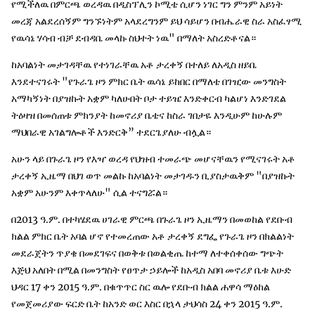
የሚችለዉ በምርጫ ወረዳዉ በዲስፕሊን ኮሚቴ ሲሆን ነገር ግን ምንም አይነት
መረጃ አልደረሰኝም ግንኙነትም አላደረግንም ይህ ሳይሆን በብሔራዊ ስራ አስፈፃሚ
የዉሳኔ ሃሳብ ብቻ ደብዳቤ መላኩ ስህተት ነዉ" በማለት አስረድቶናል።
ከአባልነት መታገዳቸዉ የተነገራቸዉ አቶ ታረቀኝ በተለይ ለአዲስ ዘይቤ
እንደተናገሩት "የጉራጌ ዞን ምክር ቤት ዉሳኔ ይከበር በማለቴ በገዢው መንግስት
አማካኝነት በያዝኩት አቋም ካለሁበት ቦታ ተይዤ እንድቀርብ ካልሆነ እንድገደል
ትዕዛዝ በመሰጠቱ ምክንያት ከመኖሪያ ቤቴና ከስራ ገበታዬ እንዲሁም ከሁሉም
ማህበራዊ አገልግሎቶች እንድርቅ” ተደርጌያለሁ ብሏል።
አሁን ላይ በጉራጌ ዞን የእዣ ወረዳ የህዝብ ተመራጭ መሆናቸዉን የሚናገሩት አቶ
ታረቀኝ ኢዜማ በህገ ወጥ መልኩ ከአባልነት መታገዱን ቢያስታዉቅም "በያዝኩት
አቋም አሁንም እቀጥላለሁ" ሲል ተናግሯል።
በ2013 ዓ.ም. በተካሄደዉ ሀገራዊ ምርጫ በጉራጌ ዞን ኢዜማን በመወከል የደቡብ
ክልል ምክር ቤት አባል ሆኖ የተመረጠው አቶ ታረቀኝ ደግፌ የጉራጌ ዞን በክልልነት
መደራጀትን ጥያቄ በመደገፍና በወቅቱ በወልቂጤ ከተማ ለተቀሰቀሰው ግጭት
እጅህ አለበት በሚል በመንግስት የፀጥታ ኃይሎች ከአዲስ አበባ መኖሪያ ቤቱ እሁድ
ህዳር 17 ቀን 2015 ዓ.ም. በቁጥጥር ስር ዉሎ የደቡብ ክልል ሐዋሳ ማዕከል
የመጀመሪያው ፍርድ ቤት ከአንድ ወር እስር በኋላ ታህሳስ 24 ቀን 2015 ዓ.ም.