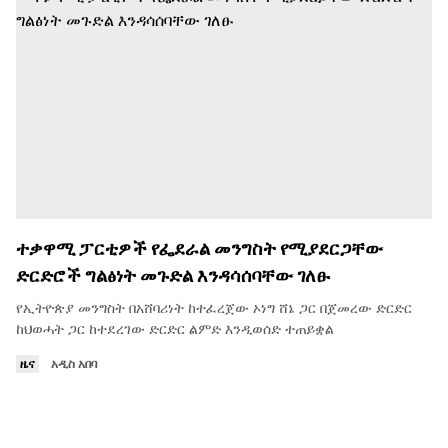
ተቃዋሚ ፓርቲዎች የፌደራል መንግስት የሚያደርጋቸው
ድርድሮች ግልፅነት መጉድል እንዳሳሰባቸው ገለፁ
የኢትዮጵያ መንግስት በአሸባሪነት ከተፈረጀው ኦነግ ሸኔ ጋር በጀመረው ድርድር
ከህወሓት ጋር ከተደረገው ድርድር ልምድ እንዲወሰድ ተጠይቋል
ዜና
አዲስ አበባ