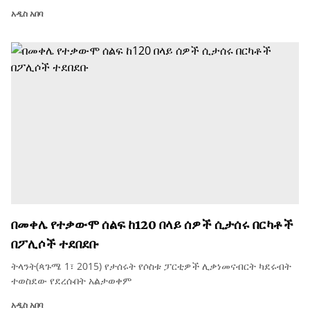
አዲስ አበባ
በመቀሌ የተቃውሞ ሰልፍ ከ120 በላይ ሰዎች ሲታሰሩ በርካቶች
በፖሊሶች ተደበደቡ
ትላንት(ጳጉሜ 1፣ 2015) የታሰሩት የሶስቱ ፓርቲዎች ሊቃነመናብርት ካደሩብት
ተወስደው የደረሱበት አልታወቀም
አዲስ አበባ