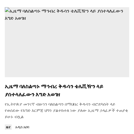
ኢዜማ ባለስልጣኑ ማኅብረ ቅዱሳን ቴሌቪዥን ላይ
ያሰተላለፈውን እግድ አወገዘ
የኢትዮጵያ መገናኛ ብዙኀን ባለስልጣን በማህበረ ቅዱሳን ብሮድካስት ላይ
የወሰደው የእግድ እርምጃ ህግን ያልተከተለ ነው ያለው ኢዜማ ኃላፊዎች ተጠያቂ
ይሁኑ ብሏል
ዜና
አዲስ አበባ