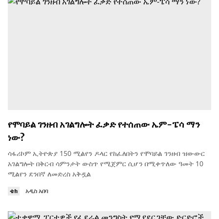
የሞባይል ገንዘብ አገልግሎት ፈቃድ የተሰጠው ኤም-ፔሳ ማን
ነው?
ሳፋሪኮም ኢትዮጵያ 150 ሚልየን ዶላር የከፈለበትን የሞባይል ገንዘብ ዝውውር
አገልግሎት በቅርብ ሳምንታት ውስጥ የሚጀምር ሲሆን በሚቀጥለው ዓመት 10
ሚልየን ደንበኛ ለመድረስ አቅዷል
ቴክ
አዲስ አበባ