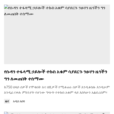
የሱዳን ተፋላሚ ኃይሎች ተኩስ አቁም ሳያደርጉ ንፁሃን ዜጎችን
ግን ለመጠበቅ ተስማሙ
ከ750 በላይ ሰዎች የሞቱበት እና በሺዎች የሚቆጠሩ ሰዎች እንዲቆስሉ እንዲሁም
እንዲፈናቀሉ ምክንያት የሆነው ግጭት የተኩስ አቁም ላይ እስካሁን አልደረሰም፡፡
ዜና
አዲስ አበባ