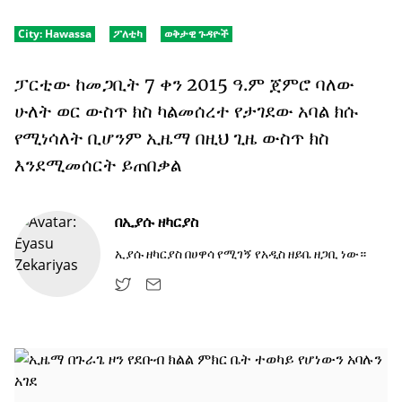
City:
Hawassa
ፖለቲካ
ወቅታዊ ጉዳዮች
ፓርቲው ከመጋቢት 7 ቀን 2015 ዓ.ም ጀምሮ ባለው
ሁለት ወር ውስጥ ክስ ካልመሰረተ የታገደው አባል ክሱ
የሚነሳለት ቢሆንም ኢዜማ በዚህ ጊዜ ውስጥ ክስ
እንደሚመሰርት ይጠበቃል
በ
ኢያሱ ዘካርያስ
ኢያሱ ዘካርያስ በሀዋሳ የሚገኝ የአዲስ ዘይቤ ዘጋቢ ነው።