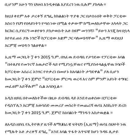
ቢሆንም አሁን ግን ህዝብ እንዲቀበል እያደረገ ነዉ ሲሉም ያክላሉ።
ከዚህ ቀደም አቶ ታረቀኝ ደግፌ ከክልልነት ጥያቄ ጋር በታሰሩበት ወቅት ፓርቲው
እስሩን የህግ የበላይነትን የጣሰ ነው በሚል ተቃውሞ ከሚመለክታቸው አካላት ጋር
ክርክር ሲያደርግ መቆየቱን ያስታወሱት አቶ ስዩም መንገሻ፤ “ይሁን እንጂ ከዛ በኋላ
እየተፈጠሩ ያሉ ነገሮች ከፓርቲው አቋም ጋር ባለመሄዳቸው” ኢዜማ ወደዚህ
እርምጃ መሄዱን ገልፀዋል።
ኢዜማ መጋቢት 7 ቀን 2015 ዓ.ም. በፃፈዉ ደብዳቤ የታገደው የፓርቲው አባል
"በተለያዩ የመገናኛ አዉታሮች ላይ የሚያነሷቸዉና የሚያስተላልፏቸዉ ሃሳቦች
ከፓርቲው አሰራር አንፃር የተቃረነ በመሆኑ ከአባልነት ታግደዋል” ያለ ሲሆን
ከመጋቢት 7 ቀን ጀምሮ “በፓርቲው ምርጫ ወረዳ እና ስም ምንም አይነት ተግባር
መፈፀም አይችሉም" ሲል አሳስቧል።
አዲስ ዘይቤ በተመለከተችው በዚሁ ደብዳቤ ላይ እንደተጠቀሰው በፓርቲው
የዲስፕሊን እርምጃ አወሳሰድ መመሪያ መሰረት የመጨረሻ ዉሳኔ እስኪሰጥ ድረስ
ከመጋቢት 7 ቀን 2015 ዓ.ም. ጀምሮ ከአባልነት ማገዱን አስታዉቋል ።
ለአዲስ ዘይቤ የኢትዮጵያ ዜጎች ለማህበራዊ ፍትህን (ኢዜማ) ዉሳኔ ስህተት ነዉ
የሚሉት አቶ ታረቀኝ ደግፌ "አንደ አባል ጥፋት አጥፍቼ ከሆነ ጉዳዬ ሊታይ