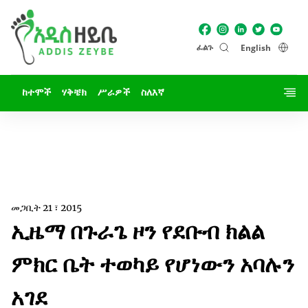
ፈልጉ
English
ከተሞች
ሃቅቼክ
ሥራዎች
ስለእኛ
መጋቢት 21 ፣ 2015
ኢዜማ በጉራጌ ዞን የደቡብ ክልል
ምክር ቤት ተወካይ የሆነውን አባሉን
አገደ