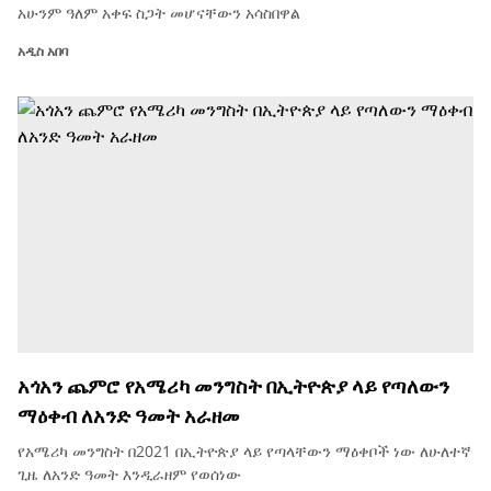
አሁንም ዓለም አቀፍ ስጋት መሆናቸውን አሳስበዋል
አዲስ አበባ
አጎአን ጨምሮ የአሜሪካ መንግስት በኢትዮጵያ ላይ የጣለውን
ማዕቀብ ለአንድ ዓመት አራዘመ
የአሜሪካ መንግስት በ2021 በኢትዮጵያ ላይ የጣላቸውን ማዕቀቦች ነው ለሁለተኛ
ጊዜ ለአንድ ዓመት እንዲራዘም የወሰነው