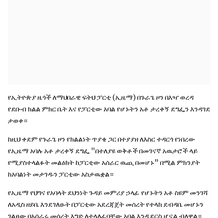
የኢትዮጵያ ዜጎች ለማህበራዊ ፍትህ ፓርቲ (ኢዜማ) በጉራጌ ዞን በእዣ ወረዳ
የደቡብ ክልል ምክር ቤት እና የፓርቲው አባል የሆኑትን አቶ ታረቀኝ ደግፌን እንዳገደ
ታወቀ።
ከዚህ ቀደም የጉራጌ ዞን የክልልነት ጥያቄ ጋር በተያያዘ ለእስር ተዳርጎ የነበረው
የኢዜማ አባሉ አቶ ታረቀኝ ደግፌ "በተለያዩ ወቅቶች በመገናኛ አዉታሮች ላይ
የሚያስተላልፉት መልዕክት ከፓርቲው አሰራር ዉጪ በመሆኑ” በሚል ምክንያት
ከአባልነት መታገዱን ፓርቲው አስታዉቋል።
የኢዜማ የህግና የአባላት ደህንነት ጉዳይ መምሪያ ኃላፊ የሆኑትን አቶ ስዩም መንገሻ
ለአዲስ ዘይቤ እንደገለፁት በፓርቲው አደረጃጀት መሰረት የተላከ ደብዳቤ መሆኑን
ገልፀው በአሰራሩ መሰረት እግድ ለተላለፈባቸው አባል እንዲደርስ ሆኗል ብለዋል።