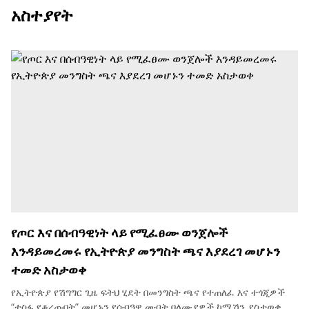
አስተያየት
የጦር እና በሰብዓዊነት ላይ የሚፈፀሙ ወንጀሎች
እንዳይመረመሩ የኢትዮጵያ መንግስት ጫና እያደረገ መሆኑን
ተመድ አስታወቀ
የኢትዮጵያ የሽግግር ጊዜ ፍትህ ሂደት በመንግስት ጫና የተጠለፈ እና ተጎጂዎች
“ተስፋ የቆረጡበት” መሆኑን የሰብዓዊ መብት ባለሙያዎች ኮሚሽን ያስታወቀ