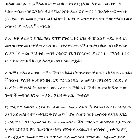
ብለው መከራከር ይችላሉ። አንድ አባል ከታገደ በኋላ በሁለት ወር ውስጥ ክስ
ካልተመሰረተ በይርጋ ክሱ ቀሪ የሚሆንበት አሰራር በመኖሩ “በሁለት ወር ውስጥ
ፓርቲው ክስ ይመስርታል፣ ይህ ካልሆነ ክሱ ቀርቶ እግድ የተወሰነባቸው ግለሰብ ወደ
አባልነት ይመለሳሉ” ተብሏል።
እንደ አቶ ታረቀኝ ደግፌ ገለፃ ደግሞ የጉራጌ ዞን ህዝቦች በክልል የመደራጀት ህገ
መንግስታዊ መብታቸዉ እንዲከበር በተለያዩ መገናኛ ብዙሃን በኩል ሀሳቦች የሰጠ
ሲሆን "የመረጠኝ ህዝብ መብት ይከበር፣ የህግ የበላይነት ይረጋገጥ" ማለቴ ጥፋት
ሆኖ ተቆጥሮብኛል ሲል ለአዲስ ዘይቤ አስረድቷል።
ኢዜማ በተለያዩ አካባቢዎች የሚነሱ የክልልነት ጥያቄዎች ሲነሱ የክላስተር አካሄድ
ችኩልነት ያለበት እንደሆነ በተደጋጋሚ ገልፀናል፣ አጠቃላይ የሀገሪቱን የፌደራል
ስርዓት የሚመለከት በመሆኑ በሀገር አቀፍ የምክክር ኮሚሽን ሊታዩ ከሚገባቸው
ጉዳዮች መካከል አንዱ መሆኑን ፓርቲው አስታውቋል።
የፓርቲዉን አወሳሰን ሂደት የተቃወሙት አቶ ታረቀኝ "በደብዳቤዉ ላይ የተፃፈዉ
እኔን አይመለከትም ተቀባይነት የለዉም" ያሉ ሲሆን በህጉ መሰረት የአንድ አባል
ፓርቲ ጥፋትን በሚመለከት የተቀመጡ አሰራሮችን የጣሰ ነዉ ብለዋል። ኢዜማ ሰኔ
9 ቀን 2012 ዓ.ም. በመንግስት አማካኝነት የቀረበዉን የክላስተር (ኩታ ገጠም)
አደረጃጀትን በመቃወም ህገ ወጥ ነዉ ሲል መግለጫ በማዉጣት አቋሙን ያሳየ