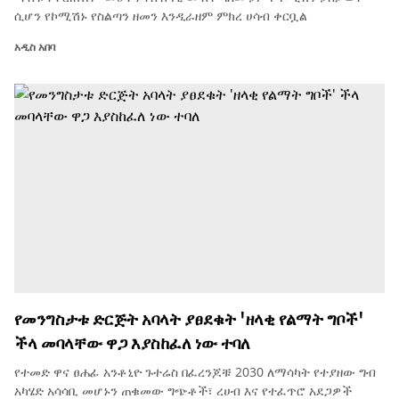
ሲሆን የኮሚሽኑ የስልጣን ዘመን እንዲራዘም ምክረ ሀሳብ ቀርቧል
አዲስ አበባ
የመንግስታቱ ድርጅት አባላት ያፀደቁት 'ዘላቂ የልማት ግቦች'
ችላ መባላቸው ዋጋ እያስከፈለ ነው ተባለ
የተመድ ዋና ፀሐፊ አንቶኒዮ ጉተሬስ በፈረንጆቹ 2030 ለማሳካት የተያዘው ግብ
አካሄድ አሳሳቢ መሆኑን ጠቁመው ግጭቶች፣ ረሀብ እና የተፈጥሮ አደጋዎች