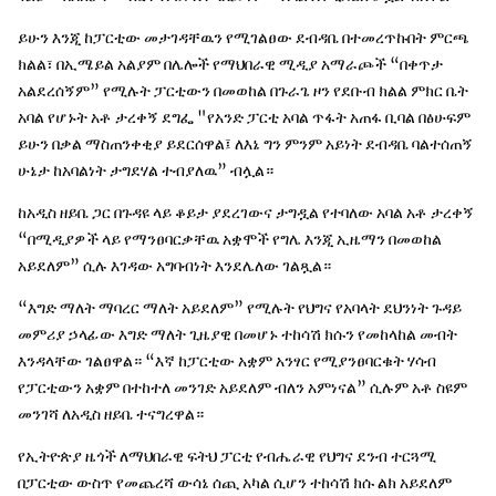
ይሁን እንጂ ከፓርቲው መታገዳቸዉን የሚገልፀው ደብዳቤ በተመረጥኩበት ምርጫ
ክልል፣ በኢሜይል አልያም በሌሎች የማህበራዊ ሚዲያ አማራጮች “በቀጥታ
አልደረሰኝም” የሚሉት ፓርቲውን በመወከል በጉራጌ ዞን የደቡብ ክልል ምክር ቤት
አባል የሆኑት አቶ ታረቀኝ ደግፌ "የአንድ ፓርቲ አባል ጥፋት አጠፋ ቢባል በፅሁፍም
ይሁን በቃል ማስጠንቀቂያ ይደርሰዋል፤ ለእኔ ግን ምንም አይነት ደብዳቤ ባልተሰጠኝ
ሁኔታ ከአባልነት ታግደሃል ተብያለዉ” ብሏል።
ከአዲስ ዘይቤ ጋር በጉዳዩ ላይ ቆይታ ያደረገውና ታግዷል የተባለው አባል አቶ ታረቀኝ
“በሚዲያዎች ላይ የማንፀባርቃቸዉ አቋሞች የግሌ እንጂ ኢዜማን በመወከል
አይደለም” ሲሉ እገዳው አግባብነት እንደሌለው ገልጿል።
“እግድ ማለት ማባረር ማለት አይደለም” የሚሉት የህግና የአባላት ደህንነት ጉዳይ
መምሪያ ኃላፊው እግድ ማለት ጊዜያዊ በመሆኑ ተከሳሽ ክሱን የመከላከል መብት
እንዳላቸው ገልፀዋል። “እኛ ከፓርቲው አቋም አንፃር የሚያንፀባርቁት ሃሳብ
የፓርቲውን አቋም በተከተለ መንገድ አይደለም ብለን አምነናል” ሲሉም አቶ ስዩም
መንገሻ ለአዲስ ዘይቤ ተናግረዋል።
የኢትዮጵያ ዜጎች ለማህበራዊ ፍትህ ፓርቲ የብሔራዊ የህግና ደንብ ተርጓሚ
በፓርቲው ውስጥ የመጨረሻ ውሳኔ ሰጪ አካል ሲሆን ተከሳሽ ክሱ ልክ አይደለም