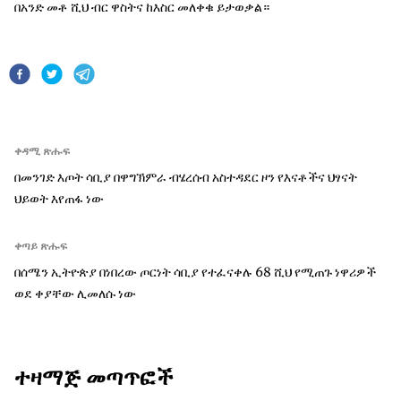
በአንድ መቶ ሺህ ብር ዋስትና ከእስር መለቀቁ ይታወቃል።
ቀዳሚ ጽሑፍ
በመንገድ እጦት ሳቢያ በዋግኽምራ ብሄረሰብ አስተዳደር ዞን የእናቶችና ህፃናት
ህይወት እየጠፋ ነው
ቀጣይ ጽሑፍ
በሰሜን ኢትዮጵያ በነበረው ጦርነት ሳቢያ የተፈናቀሉ 68 ሺህ የሚጠጉ ነዋሪዎች
ወደ ቀያቸው ሊመለሱ ነው
ተዛማጅ መጣጥፎች