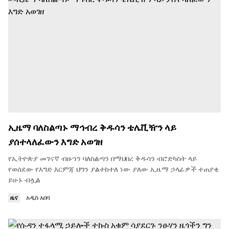
ኢዜማ ባለስልጣኑ ማኅብረ ቅዱሳን ቴሌቪዥን ላይ
ያሰተላለፈውን እግድ አወገዘ
የኢትዮጵያ መገናኛ ብዙኀን ባለስልጣን በማህበረ ቅዱሳን ብሮድካስት ላይ
የወሰደው የእግድ እርምጃ ህግን ያልተከተለ ነው ያለው ኢዜማ ኃላፊዎች ተጠያቂ
ይሁኑ ብሏል
ዜና
አዲስ አበባ