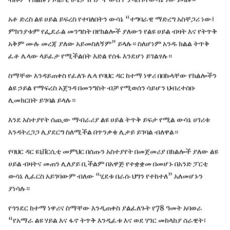
አቶ ድረስ ልዩ ሀይል ይፍረስ የተባለበትን ውሳኔ “ተግባራዊ ማድረግ አስቸጋሪ ነው፤
ምክንያቱም የፌደራል መንግስት በየክልሎች ያለውን የልዩ ሀይል ብዛት እና የትጥቅ
አቅም ሙሉ መረጃ ያለው አይመስለኝም” ይላሉ። ስለሆነም አንዱ ክልል ትጥቅ
ፈቶ ሌላው ላይፈታ የሚችልበት እድል የሰፋ እንደሆነ ይገልፃሉ።
ስማቸው እንዳይጠቀስ የፈለጉ ሌላ የባህር ዳር ከተማ ነዋሪ በበኩላቸው የክልሎችን
ልዩ ኃይል የማፍረስ አጀንዳ በመንግስት ብቻ የሚወሰን ሳይሆን ህብረተሰቡ
ሊመክርበት ይገባል ይላሉ።
እንደ አስተያየት ሰጪው ማብራሪያ ልዩ ሀይል ትጥቅ ይፍታ የሚል ውሳኔ ሀገሪቱ
እንዳትረጋጋ ሊያደርግ ስለሚችል በጥንቃቄ ሊታይ ይገባል ብለዋል።
የባህር ዳር ዩኒቨርሲቲ መምህር በሰጡን አስተያየት በመጀመሪያ በክልሎች ያለው ልዩ
ሀይል ብዛትና መጠን ሊለያይ ቢችልም በአዋጅ የተቋቋመ በመሆኑ በአንድ ፓርቲ
ውሳኔ ሊፈርስ አይገባውም ብለው “ሂደቱ በራሱ ህግን የተከተለ” አለመሆኑን
ያነሳሉ።
የጎንደር ከተማ ነዋሪና ስማቸው እንዲጠቀስ ያልፈለጉት የ78 ዓመት አባወራ
“የአማራ ልዩ ሃይል እና ፋኖ ትጥቅ እንዲፈቱ እና ወደ ሃገር መከላከያ ሰራዊት፣