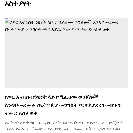
አስተያየት
የጦር እና በሰብዓዊነት ላይ የሚፈፀሙ ወንጀሎች
እንዳይመረመሩ የኢትዮጵያ መንግስት ጫና እያደረገ መሆኑን
ተመድ አስታወቀ
የኢትዮጵያ የሽግግር ጊዜ ፍትህ ሂደት በመንግስት ጫና የተጠለፈ እና ተጎጂዎች
“ተስፋ የቆረጡበት” መሆኑን የሰብዓዊ መብት ባለሙያዎች ኮሚሽን ያስታወቀ