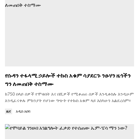
የሱዳን ተፋላሚ ኃይሎች ተኩስ አቁም ሳያደርጉ ንፁሃን ዜጎችን
ግን ለመጠበቅ ተስማሙ
ከ750 በላይ ሰዎች የሞቱበት እና በሺዎች የሚቆጠሩ ሰዎች እንዲቆስሉ እንዲሁም
እንዲፈናቀሉ ምክንያት የሆነው ግጭት የተኩስ አቁም ላይ እስካሁን አልደረሰም፡፡
ዜና
አዲስ አበባ