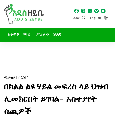
ፈልጉ
English
ከተሞች
ሃቅቼክ
ሥራዎች
ስለእኛ
ሚያዝያ 1 ፣ 2015
በክልል ልዩ ሃይል መፍረስ ላይ ህዝብ
ሊመክርበት ይገባል- አስተያየት
ሰጪዎች