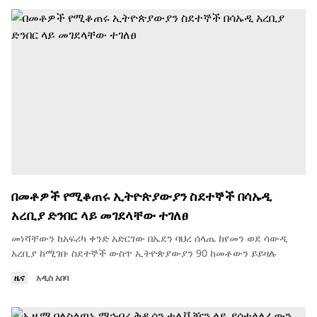
በመቶዎች የሚቆጠሩ ኢትዮጵያውያን ስደተኞች በሳኡዲ
አረቢያ ድንበር ላይ መገደላቸው ተገለፀ
መነሻቸውን ከአፍሪካ ቀንድ አድርገው በኤደን ባህረ ሰላጤ ከየመን ወደ ሳውዲ
አረቢያ ከሚገቡ ስደተኞች ውስጥ ኢትዮጵያውያን 90 ከመቶውን ይይዛሉ
ዜና
አዲስ አበባ