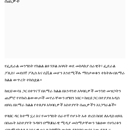
የፌዴራል መንግስት የክልል ልዩ ሃይል አባላት ወደ መከላከያ ሰራዊት፣ ፌደራል
ፖሊስ፣ መደበኛ ፖሊስ እና ሲቪል መሆን እንደሚችሉ ማስታወቁን ተከትሎ በአማራ
ክልል ውጥረት ተከስቷል።
ከዚህ ውሳኔ ጋር በተገናኘ በአማራ ክልል በአንዳንድ አካባቢዎች መንገድ መዝጋትን
ጨምሮ የተኩስ ልውውጦች መኖራቸውን ዘግበን ነበር። ከዚህ ጋር በተያያዘ አዲስ
ዘይቤ በአማራ ክልል የተለያዩ አካባቢዎች አስተያየት ሰጪዎችን አነጋግራልች፡፡
የባህር ዳር ከተማ ኗሪ እና የመንግስት ሰራተኛ የሆኑት አቶ ድረስ ከበደ ለአዲስ ዘይቤ
በሰጡት አስተያየት ጉዳዩን በማህበራዊ ሚዲያ መስማታቸውን ገልፀው የሀገሪቱን
ብሎም የክልሉን ነባራዊ ሁኔታ ከግምት ውስጥ ያላስገባ ውሳኔ ነው ይላሉ።