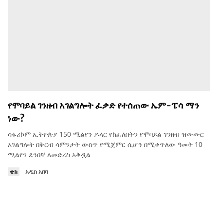
የሞባይል ገንዘብ አገልግሎት ፈቃድ የተሰጠው ኤም-ፔሳ ማን
ነው?
ሳፋሪኮም ኢትዮጵያ 150 ሚልየን ዶላር የከፈለበትን የሞባይል ገንዘብ ዝውውር
አገልግሎት በቅርብ ሳምንታት ውስጥ የሚጀምር ሲሆን በሚቀጥለው ዓመት 10
ሚልየን ደንበኛ ለመድረስ አቅዷል
ቴክ
አዲስ አበባ