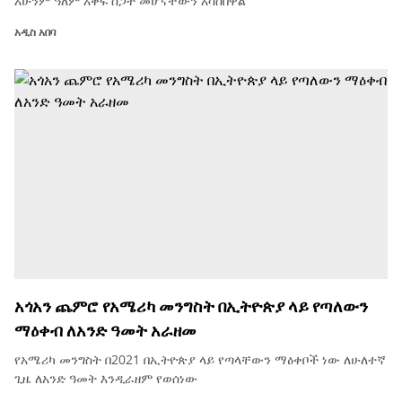
አሁንም ዓለም አቀፍ ስጋት መሆናቸውን አሳስበዋል
አዲስ አበባ
አጎአን ጨምሮ የአሜሪካ መንግስት በኢትዮጵያ ላይ የጣለውን
ማዕቀብ ለአንድ ዓመት አራዘመ
የአሜሪካ መንግስት በ2021 በኢትዮጵያ ላይ የጣላቸውን ማዕቀቦች ነው ለሁለተኛ
ጊዜ ለአንድ ዓመት እንዲራዘም የወሰነው