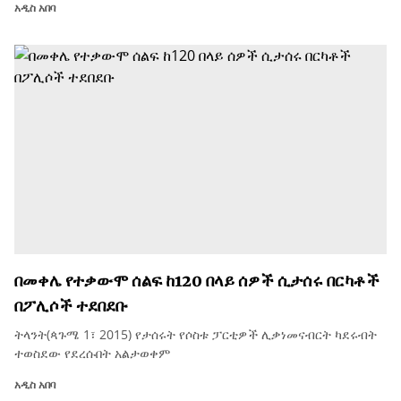
አዲስ አበባ
በመቀሌ የተቃውሞ ሰልፍ ከ120 በላይ ሰዎች ሲታሰሩ በርካቶች
በፖሊሶች ተደበደቡ
ትላንት(ጳጉሜ 1፣ 2015) የታሰሩት የሶስቱ ፓርቲዎች ሊቃነመናብርት ካደሩብት
ተወስደው የደረሱበት አልታወቀም
አዲስ አበባ