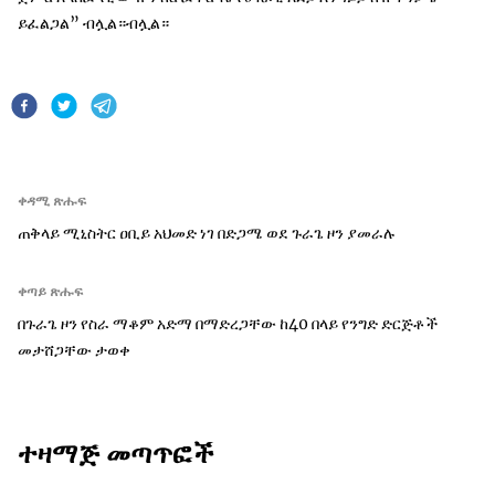
ይፈልጋል” ብሏል።ብሏል።
ቀዳሚ ጽሑፍ
ጠቅላይ ሚኒስትር ዐቢይ አህመድ ነገ በድጋሜ ወደ ጉራጌ ዞን ያመራሉ
ቀጣይ ጽሑፍ
በጉራጌ ዞን የስራ ማቆም አድማ በማድረጋቸው ከ40 በላይ የንግድ ድርጅቶች
መታሸጋቸው ታወቀ
ተዛማጅ መጣጥፎች