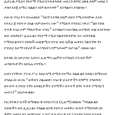
ፌደራል ፖሊስና የከተማ ፖሊስ እንዲቀላቀሉ መደረጉ ለሃገር ዘለቂ ሰላም መስፈን
ታስቦ እንጂ አማራ ክልልን ብቻ ለመጉዳት” እንዳልሆነ ይገልፃሉ።
የውጭ ሃገራትን ስንመለከት "ከእኛ የተሻለ ሰላም ሰፍኖ የሚታይባቸው አንድ
የተደራጀ የፀጥታ አካል ብቻ በመኖሩ ነው" የሚሉት የጎንደር ነዋሪ፤ “ልዩ ሃይሉ
ትጥቅ አንፈታም ማለታቸው ተገቢ” እንዳልሆነ በመግለፅ መንግስት ቃል እንደገባው
ወደ መከላከያ፣ ፌደራልና የከተማ ፖሊስ ካልቀላቀላቸው እና መቀላቀል
የማይፈልጉትን ሃይሎች መቋቋሚያ ሰጥቶ ወደ ሲቪል መቀየር ካልተቻለ ግን
የጎንደር ከተማ ነዋሪዎች መንግስትን የምንቃወም ይሆናል" ብለውናል።
ከጉዳዩ ጋር በተያያዘ አብንና ኢዜማን ጨምሮ የፖለቲካ ፓርቲዎችም
መግለጫዎችን እየሰጡ ይገኛሉ።
አብን የገዥው ፓርቲ ሥራ አስፈጻሚ ኮሚቴ የአማራ ክልል ልዩ ኃይልን ለማፍረስ
ያሳለፈው ውሳኔ "ወቅቱን ያልጠበቀ፣ ነባራዊ ሁኔታዎችን ከግምት ያላስገባና
ለጥቃት ተጋላጭ የኾኑ አካባቢዎችን ተገማችና ቀጥተኛ ለኾነ ጥቃት የሚዳርግ
መሆኑን” አስታውቋል፡፡
የኢትዮጵያ ዜጎች ለማህበራዊ ፍትህ ፓርቲ (ኢዜማ) በበኩሉ “የክልል ልዩ
ኃይሎችን ወደ ፌደራልና የክልል ህጋዊ የፀጥታ መዋቅር ውስጥ የማስገባት በጎ
ጅምር አላስፈላጊ ውዥንብር ፈጥሮ ሌላ ሀገራዊ አደጋ እንዳይጋብዝ ጥንቃቄ