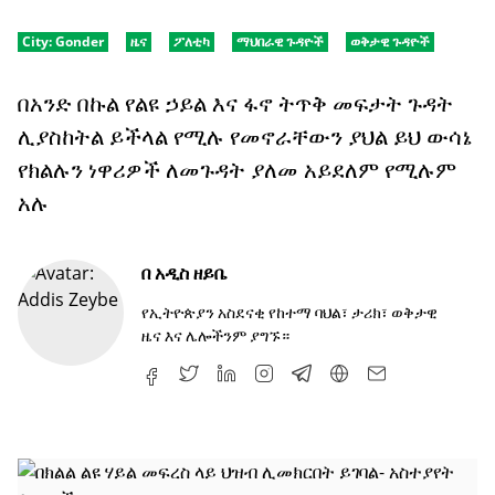
City:
Gonder
ዜና
ፖለቲካ
ማህበራዊ ጉዳዮች
ወቅታዊ ጉዳዮች
በአንድ በኩል የልዩ ኃይል እና ፋኖ ትጥቅ መፍታት ጉዳት
ሊያስከትል ይችላል የሚሉ የመኖራቸውን ያህል ይህ ውሳኔ
የክልሉን ነዋሪዎች ለመጉዳት ያለመ አይደለም የሚሉም
አሉ
በ
አዲስ ዘይቤ
የኢትዮጵያን አስደናቂ የከተማ ባህል፣ ታሪክ፣ ወቅታዊ
ዜና እና ሌሎችንም ያግኙ።