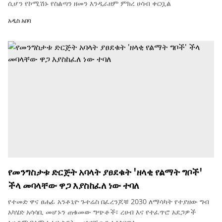
ሲሆን የኮሚሽኑ የስልጣን ዘመን እንዲራዘም ምክረ ሀሳብ ቀርቧል
አዲስ አበባ
የመንግስታቱ ድርጅት አባላት ያፀደቁት 'ዘላቂ የልማት ግቦች'
ችላ መባላቸው ዋጋ እያስከፈለ ነው ተባለ
የተመድ ዋና ፀሐፊ አንቶኒዮ ጉተሬስ በፈረንጆቹ 2030 ለማሳካት የተያዘው ግብ
አካሄድ አሳሳቢ መሆኑን ጠቁመው ግጭቶች፣ ረሀብ እና የተፈጥሮ አደጋዎች