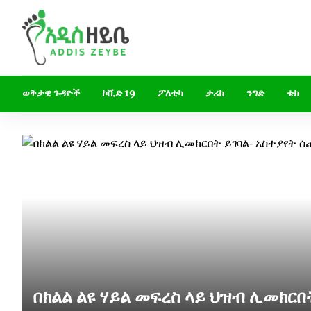
ወቅታዊ ጉዳዮች
ኮቪድ 19
ፖለቲካ
ታሪክ
ንግድ
ቴክ
በክልል ልዩ ሃይል መፍረስ ላይ ህዝብ ሊመክርበ