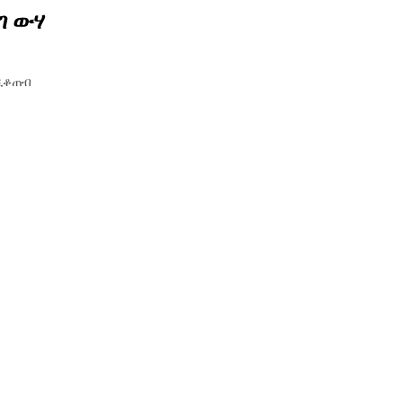
ገ ውሃ
ንዲቆጠብ