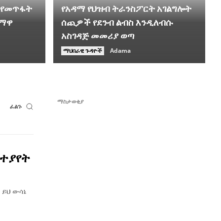
 የመጥፋት
የአዳማ የህዝብ ትራንስፖርት አገልግሎት
ተማዋ
ሰጪዎች የደንብ ልብስ እንዲለብሱ
አስገዳጅ መመሪያ ወጣ
ማህበራዊ ጉዳዮች
Adama
ማስታወቂያ
ፈልጉ
ስተያየት
 ይህ ውሳኔ