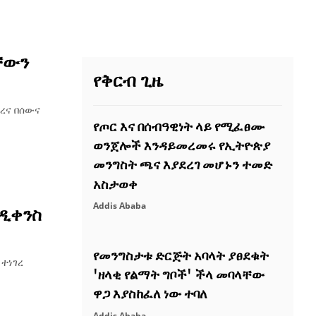
ቸውን
የቅርብ ጊዜ
ረና በሰውና
የጦር እና በሰብዓዊነት ላይ የሚፈፀሙ
ወንጀሎች እንዳይመረመሩ የኢትዮጵያ
መንግስት ጫና እያደረገ መሆኑን ተመድ
አስታወቀ
Addis Ababa
ንዲቀንስ
የመንግስታቱ ድርጅት አባላት ያፀደቁት
 ተነገረ
'ዘላቂ የልማት ግቦች' ችላ መባላቸው
ዋጋ እያስከፈለ ነው ተባለ
Addis Ababa