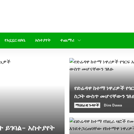
የአኗኗር ዘይቤ
አስተያየት
ተጨማሪ
የድሬዳዋ ከተማ ነዋሪዎች የጎር
ስጋት ውስጥ መሆናቸውን ገለ
ማህበራዊ ጉዳዮች
Dire Dawa
ት ይገባል- አስተያየት