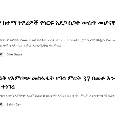
 ከተማ ነዋሪዎች የጎርፍ አደጋ ስጋት ውስጥ መሆና
አካባቢዋ እየጣለ ያለው ዝናብ ካለፋት ሦስት ተከታታይ ዓመታት ጋር ሲነፃር በእጅጉ የጨመ
 ከፍተኛ ጉዳት ሊያስከትል እንደሚችል ተገምቷል
ዮች
Dire Dawa
ይቅ የእምቦጭ መስፋፋት የዓሳ ምርት 37 በመቶ እ
ተነገረ
ተስፋፋው የእምቦጭ አረም ከሐይቁ ደህንነት አለፎ በሀይቁ ዓሳ ምርት እንዲቀንስ ማድረጉ
ዮች
Bahir Dar