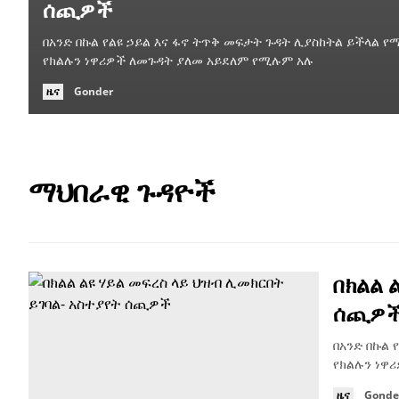
ሰጪዎች
በአንድ በኩል የልዩ ኃይል እና ፋኖ ትጥቅ መፍታት ጉዳት ሊያስከትል ይችላል 
የክልሉን ነዋሪዎች ለመጉዳት ያለመ አይደለም የሚሉም አሉ
ዜና
Gonder
ማህበራዊ ጉዳዮች
በክልል 
ሰጪዎ
በአንድ በኩል
የክልሉን ነዋ
ዜና
Gonde