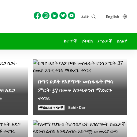
ፈልጉ
English
ከተሞች
ሃቅቼክ
ሥራዎች
ስለእኛ
በጣና ሀይቅ የእምቦጭ መስፋፋት የዓሳ
ፍ አደጋ
ምርት 37 በመቶ እንዲቀንስ ማድረጉ
ፁ
ተነገረ
ማህበራዊ ጉዳዮች
Bahir Dar