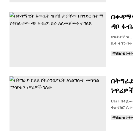
በቀዳማ
ዳቦ ፋብ
በዝቅተኛ ገቢ
ቤት ተገንብቶ 
ማህበራዊ ጉዳ
በትግራይ
ነዋሪዎች
ህዝቡ በተጀመ
ተጠናክሮ ሊቀ
ማህበራዊ ጉዳ