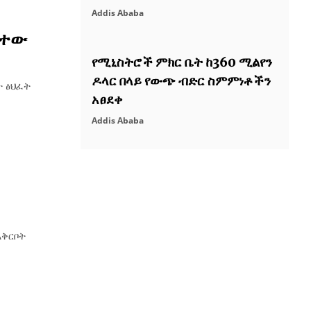
Addis Ababa
ፈተው
የሚኒስትሮች ምክር ቤት ከ360 ሚልየን
ዶላር በላይ የውጭ ብድር ስምምነቶችን
ት ፅህፈት
አፀደቀ
Addis Ababa
አቅርቦት