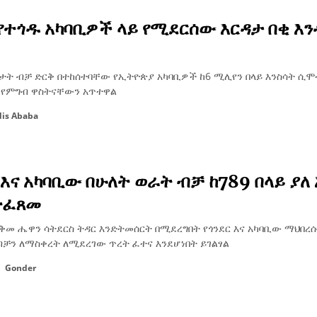
የተጎዱ አካባቢዎች ላይ የሚደርሰው እርዳታ በቂ እን
መታት ብቻ ድርቅ በተከሰተባቸው የኢትዮጵያ አካባቢዎች ከ6 ሚሊየን በላይ እንስሳት ሲሞ
 የምግብ ዋስትናቸውን አጥተዋል
is Ababa
 እና አካባቢው በሁለት ወራት ብቻ ከ789 በላይ ያለ
ተፈጸመ
አቅመ ሔዋን ሳትደርስ ትዳር እንድትመሰርት በሚደረግበት የጎንደር እና አካባቢው ማህበረ
ብቻን ለማስቀረት ለሚደረገው ጥረት ፈተና እንደሆነበት ይገልፃል
Gonder