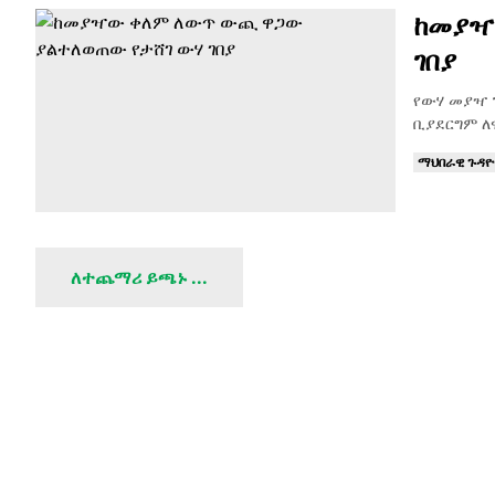
ከመያዣ
ገበያ
የውሃ መያዣ 
ቢያደርግም ለ
ማህበራዊ ጉዳ
ለተጨማሪ ይጫኑ ...