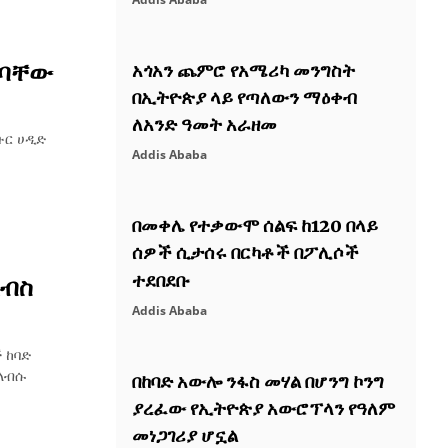
ጠባቸው
አጎአን ጨምሮ የአሜሪካ መንግስት
በኢትዮጵያ ላይ የጣለውን ማዕቀብ
ለአንድ ዓመት አራዘመ
ቡር ሀዲድ
Addis Ababa
በመቀሌ የተቃውሞ ሰልፍ ከ120 በላይ
ሰዎች ሲታሰሩ በርካቶች በፖሊሶች
ተደበደቡ
ልብስ
Addis Ababa
 ከባድ
ለብሱ
በከባድ አውሎ ንፋስ መሃል በሆንግ ኮንግ
ያረፈው የኢትዮጵያ አውሮፕላን የዓለም
መነጋገሪያ ሆኗል