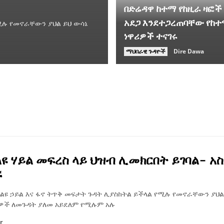
በድሬዳዋ ከተማ የከዚራ ዛፎች
አደጋ እንደተጋረጠባቸው የከ
የሚሉ የመኖራቸውን ያህል ይህ ውሳኔ
ነዋሪዎች ተናገሩ
ማህበራዊ ጉዳዮች
Dire Dawa
ልዩ ሃይል መፍረስ ላይ ህዝብ ሊመክርበት ይገባል- አ
ች
 የልዩ ኃይል እና ፋኖ ትጥቅ መፍታት ጉዳት ሊያስከትል ይችላል የሚሉ የመኖራቸውን ያህል
ሪዎች ለመጉዳት ያለመ አይደለም የሚሉም አሉ
r