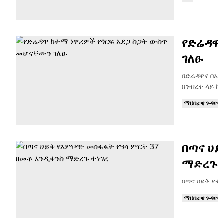
የድሬዳዋ
ገለፁ
በድሬዳዋና በ
በንብረት ላይ
ማህበራዊ ጉዳ
በጣና ሀ
ማድረጉ 
በጣና ሀይቅ የ
ማህበራዊ ጉዳ