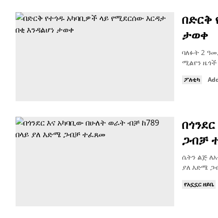
በድርቅ 
ታወቀ
ባለፉት 2 ዓ
ሚልየን ዜጎች
ፖለቲካ
Add
በጎንደር
ጋብቻ 
ሴትን ልጅ ለ
ያለ እድሜ ጋ
የአኗኗር ዘይቤ