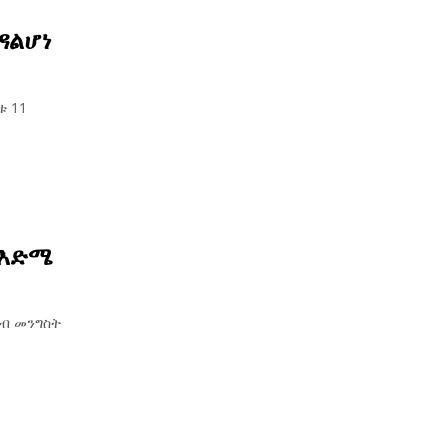
ዳልሆነ
ቱ 11
 እድሜ
ሰብ መንግስት