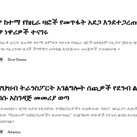
 ከተማ የከዚራ ዛፎች የመጥፋት አደጋ እንደተጋረ
 ነዋሪዎች ተናገሩ
ስራቅ ፈርጥ ድሬዳዋ ከተማ ድምቀት የሆኑት የከዚራ ዛፎች በተለይም የኢትዮ ጅቡቲ ባ
ትሎ የፈረንሳይ ዜጎች ችግኞቹን መትከል እንደጀመሩ መረጃዎች ያመለክታሉ ፡፡
ዮች
Dire Dawa
የህዝብ ትራንስፖርት አገልግሎት ሰጪዎች የደንብ 
ብሱ አስገዳጅ መመሪያ ወጣ
ተመዘገቡና ህጋዊ ፍቃድ የሌላቸው ተሽከርካሪዎችን ተጠቅመው ግድያ፣ ዝርፊያና ሌሎች
ተው ሚሰወሩም አሸከርካሪዎችን ለመቆጣጠር” አገልግሎት ሰጭዎች የደንብ ልብስ አንዲ
ስገድዳል።
ዮች
Adama