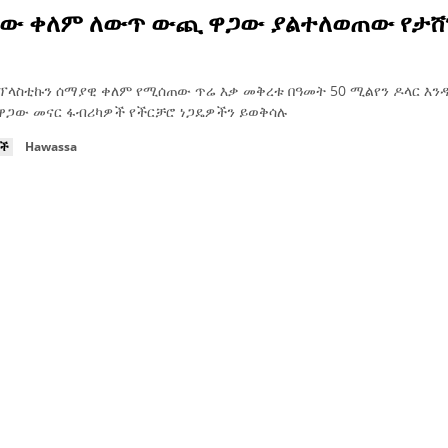
ው ቀለም ለውጥ ውጪ ዋጋው ያልተለወጠው የታሸ
ፕላስቲኩን ሰማያዊ ቀለም የሚሰጠው ጥሬ እቃ መቅረቱ በዓመት 50 ሚልየን ዶላር እ
ዋጋው መናር ፋብሪካዎች የችርቻሮ ነጋዴዎችን ይወቅሳሉ
ዮች
Hawassa