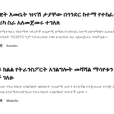
ዊት እመቤት ዝናሽ ታያቸው በጎንደር ከተማ የተከ
ሪካ ስራ አለመጀመሩ ተገለጸ
 የሚተዳደሩ የከተማዋ ነዋሪዎች ተጠቃሚ ለማድረግ በጎንደር ከተማ በቀዳማዊት እመቤ
የካቲት 15/2015 ዓ.ም የተመረቀው የዳቦ ፋብሪካው ስራ አለመጀመሩ ተሰምቷል ፡፡
ዮች
Gonder
 ክልል የትራንስፖርት አገልግሎት መሻሻል ማሳየቱን
 ገለፁ
ረው የትራንስርት አገልግሎት በዘላቂነት ተጠቃሚ መሆን እንዲችል የተጀመረው የነዳጅ 
ጥል እንደሚገባ በትግራይ የትራንስርት አገልግሎት ሰጭዎች ጠየቁ ።
ዮች
Mekelle