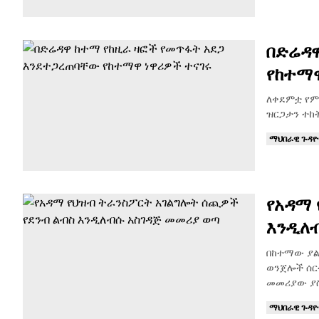
በድሬዳዋ
የከተማዋ
ለቀደምቷ የም
ዝርጋታን ተከ
ማህበራዊ ጉዳ
የአዳማ 
እንዲለ
በከተማው ያል
ወንጀሎች ሰር
መመሪያው ያ
ማህበራዊ ጉዳ