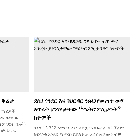
 ቅሬታ
ደሴ፣ ጎንደር እና ባህርዳር ንጹህ የመጠጥ ውሃ
እጥረት ያንገላታቸው “ሜትሮፖሊታንት”
 ተማሪዎች
ከተሞች
ር ሲነጻጸር
በትምህርት ቤቶች
በቀን 13,322 አምርታ ለነዋሪዎቿ ማከፋፈል ብትችልም
በ5 እጥፍ
ከፍላጎቱ አንጻር ማዳረስ የቻለችው 22 በመቶውን ብቻ