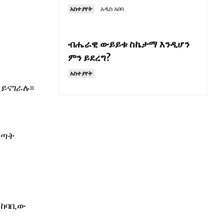
አስተያየት
አዲስ አበባ
ብሔራዊ ውይይቱ ስኬታማ እንዲሆን
ምን ይደረግ?
አስተያየት
ይናገራሉ፡፡
ውጣት
አከባቢው