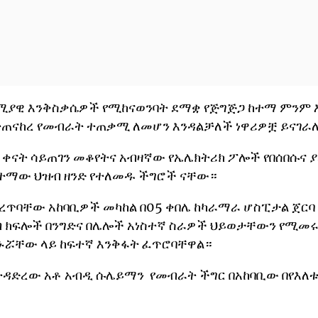
ኖሚያዊ እንቅስቃሴዎች የሚከናወንባት ደማቋ የጅግጅጋ ከተማ ምንም 
የተጠናከረ የመብራት ተጠቃሚ ለመሆን እንዳልቻለች ነዋሪዎቿ ይናገራ
ቀናት ሳይጠገን መቆየትና አብዛኛው የኤሌክትሪክ ፖሎች የበሰበሱና 
ከተማው ህዝብ ዘንድ የተለመዱ ችግሮች ናቸው።
ረጥባቸው አከባቢዎች መካከል በ05 ቀበሌ ከካራማራ ሆስፒታል ጀር
ሰብ ክፍሎች በንግድና በሌሎች አነስተኛ ስራዎች ህይወታቸውን የሚመሩ
ኑሯቸው ላይ ከፍተኛ እንቅፋት ፈጥሮባቸዋል።
ተዳድረው አቶ አብዲ ሱሌይማን የመብራት ችግር በአከባቢው በየእለቱ