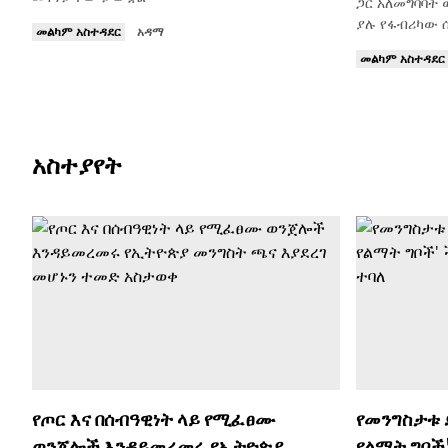
ጋር አለመግባባት
ያሉ የፋብሪካው 
መልካም አስተዳደር
አዳማ
መልካም አስተዳደር
አስተያየት
የጦር እና በሰብዓዊነት ላይ የሚፈፀሙ
የመንግስታቱ 
ወንጀሎች እንዳይመረመሩ የኢትዮጵያ
የልማት ግቦች