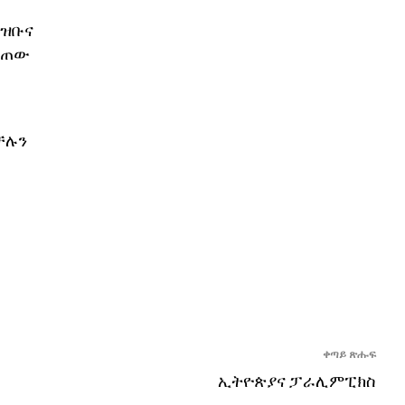
ህዝቡና
ሰጠው
ቻሉን
ቀጣይ ጽሑፍ
ኢትዮጵያና ፓራሊምፒክስ