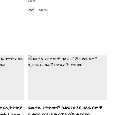
ነው።
ጤና
ባህር ዳር
ት በኢትዮጵያ
በመቀሌ የተቃውሞ ሰልፍ ከ120 በላይ ሰዎች
ዓመት አራዘመ
ሲታሰሩ በርካቶች በፖሊሶች ተደበደቡ