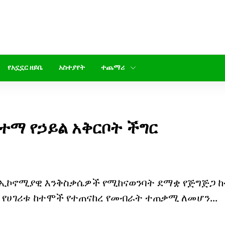
የአኗኗር ዘይቤ
አስተያየት
ተጨማሪ
ተማ የኃይል አቅርቦት ችግር
ና ኢኮኖሚያዊ እንቅስቃሴዎች የሚከናወንባት ደማቋ የጅግጅጋ 
 የሀገሪቱ ከተሞች የተጠናከረ የመብራት ተጠቃሚ ለመሆን...