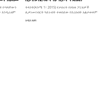
ላይ የጣላቸውን
ትላንት(ጳጉሜ 1፣ 2015) የታሰሩት የሶስቱ ፓርቲዎች
ት እንዲራዘም
ሊቃነመናብርት ካደሩብት ተወስደው የደረሱበት አልታወቀም
አዲስ አበባ