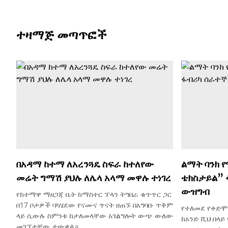
ተዛማጅ መጣጥፎች
በአዳማ ከተማ ለአረንጓዴ ስፍራ ከተለየው
ልማት ባንክ 
መሬት ግማሽ ያህሉ ለሌላ አላማ መዋሉ ተነገረ
ቴክስታይል”
ውዝግብ
የከተማዋ ማዘጋጃ ቤት ከማስተር ፕላን ትግበራ ቁጥጥር ጋር
በ17 ቦታዎች ባካሄደው የናሙና ጥናት ዘጠኙ በአግባቡ ጥቅም
የተለመደ የቀድሞ
ላይ ሲውሉ ስምንቱ ከታለመላቸው አገልግሎት ውጭ ውለው
ከአንድ ሺህ በላ
መገኘታቸው ታውቋል።