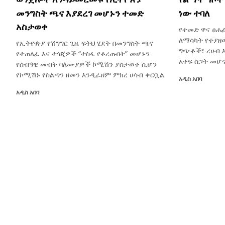
መንግስት ጫና እያደረገ መሆኑን ተመድ
ነው ተባለ
አስታወቀ
የተመድ ዋና ፀሐፊ
ለማሳካት የተያዘ
የኢትዮጵያ የሽግግር ጊዜ ፍትህ ሂደት በመንግስት ጫና
ግጭቶች፣ ረሀብ 
የተጠለፈ እና ተጎጂዎች “ተስፋ የቆረጡበት” መሆኑን
አቀፍ ስጋት መሆ
የሰብዓዊ መብት ባለሙያዎች ኮሚሽን ያስታወቀ ሲሆን
የኮሚሽኑ የስልጣን ዘመን እንዲራዘም ምክረ ሀሳብ ቀርቧል
አዲስ አበባ
አዲስ አበባ