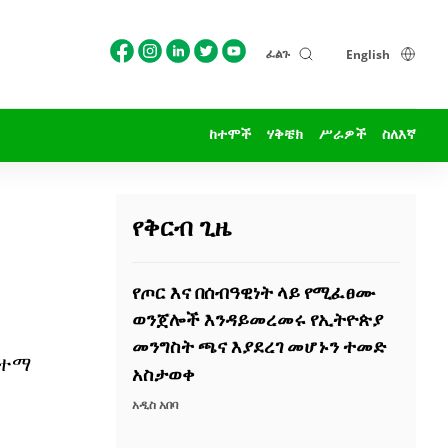
ፈልጉ
English
ከተሞች
ሃቅቼክ
ሥራዎች
ስለእኛ
የቅርብ ጊዜ
የጦር እና በሰብዓዊነት ላይ የሚፈፀሙ
ወንጀሎች እንዳይመረመሩ የኢትዮጵያ
መንግስት ጫና እያደረገ መሆኑን ተመድ
ከተማ
አስታወቀ
አዲስ አበባ