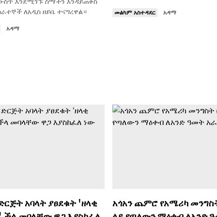
 ውስጥ እንደሚገኙ ስማችን እንዳይጠቀስ
ሰራተኞች ለአዲስ ዘይቤ ተናግረዋል።
መልካም አስተዳደር
አዳማ
አዳማ
ድርጅት አባላት ያፀደቁት 'ዘላቂ
አጎአን ጨምሮ የአሜሪካ መንግስ
' ችላ መባላቸው ዋጋ እያስከፈለ
ላይ የጣለውን ማዕቀብ ለአንድ 