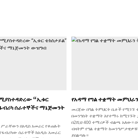
የሚያስተዳድረው “ኢቱር
የአዳማ የግል ተቋማት መምህራን
 ፋብሪካ ሰራተኞችና ማኔጅመንት
መረጃው በግል ትምህርት ቤቶች የሚገኙ
በመንግስት ተቋማት እየተማሩ ከሚገኙት ጋ
በ2ሺህ 400 ተማሪዎች ብልጫ አለው። 
 ሥራቸውን በአዲስ አመራር የቀጠሉት
ብዛትም የግል ተቋማት ከመንግሥታዊዎቹ 
ይ የፋብሪካው ሰራተኞች ከአዲሱ አመራር
ይበልጣሉ።