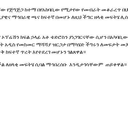
ገኘው የጅግጅጋ ከተማ በየአከባቢው የሚታየው የመብራት መቆራረጥ በ
ያዊና ማኅበራዊ ጫና ከፍተኛ በመሆኑ ለዚህ ችግር ዘላቂ መፍትሄ ሊ
ና ኦፕሬሽን ክፍል ኃላፊ አቶ ቴድሮስን ያነጋገርናቸው ሲሆን በአካባቢው
ፊት አዲስ የመስመር ማሻሻያ ዝርጋታ በማካሄድ ችግሩን ለመፍታት መ
ቅ ከፍተኛ ጥረት እየተደረገ መሆኑን ገልጸዋል።
ችል ለዘላቂ መፍትሄ ሲባል ማኅበረሰቡ እንዲታገሳቸውም ጠይቀዋል።