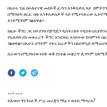
በአሁኑ ጊዜ በሁለተናዊ መስኮች ፈጣን እንቅስቃሴ ላይ በምት
በሚካሄዱ ዘርፈ ብዙ እንቅስቃሴዎች ላይ የሚያሳድረው ኢኮኖሚ
እንደሚገባም ገልጸዋል።
ከዚሁ ችግር ጋር በተያያዘ የጅግጅጋ ዲስትሪክት የዲስትሪቢዩሽን
የኤሌክትሪክ መቆራረጥ ችግር እንደነበረ አንስተው ከሳምንት በ
ገልፀዋል፡፡ በአሁኑ ሰዓትም የቀሩ ስራዎችን በአስቸኳይ ለማጠናቀ
ስራውን በሚያከናውኑበት ወቅ የኃይል መቋረጥ ሊገጥም ስለሚ
ቀዳሚ ጽሑፍ
የሕዝብ ግንኙነቶች ሥራ መረጃን ማፈን ወይስ ማዳረስ?