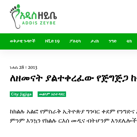
ወቅታዊ ጉዳዮች
ኮቪድ 19
ፖለቲካ
ታሪክ
ንግድ
ቴክ
ነሐሴ 28 ፣ 2013
ለዘመናት ያልተቀረፈው የጅግጅጋ ከ
City:
Jigjiga
መልካም አስተዳደር
ከክልሉ አልፎ የምስራቅ ኢትዮጵያ ግንባር ቀደም የንግድ
ምንም እንኳን የክልሉ ርእሰ መዲና ብትሆንም እንደሌሎች