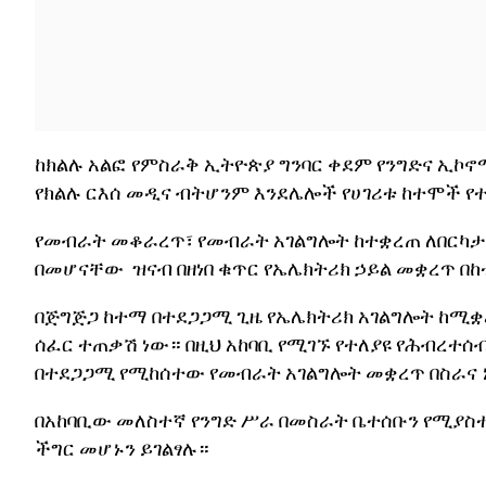
ከክልሉ አልፎ የምስራቅ ኢትዮጵያ ግንባር ቀደም የንግድና ኢኮ
የክልሉ ርእሰ መዲና ብትሆንም እንደሌሎች የሀገሪቱ ከተሞች 
የመብራት መቆራረጥ፣ የመብራት አገልግሎት ከተቋረጠ ለበርካታ 
በመሆናቸው ዝናብ በዘነበ ቁጥር የኤሌክትሪክ ኃይል መቋረጥ በ
በጅግጅጋ ከተማ በተደጋጋሚ ጊዜ የኤሌክትሪክ አገልግሎት ከሚቋ
ሰፈር ተጠቃሽ ነው። በዚህ አከባቢ የሚገኙ የተለያዩ የሕብረተ
በተደጋጋሚ የሚከሰተው የመብራት አገልግሎት መቋረጥ በስራና 
በአከባቢው መለስተኛ የንግድ ሥራ በመስራት ቤተሰቡን የሚያስ
ችግር መሆኑን ይገልፃሉ።