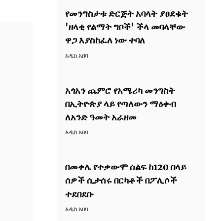
የመንግስታቱ ድርጅት አባላት ያፀደቁት
'ዘላቂ የልማት ግቦች' ችላ መባላቸው
ዋጋ እያስከፈለ ነው ተባለ
አዲስ አበባ
አጎአን ጨምሮ የአሜሪካ መንግስት
በኢትዮጵያ ላይ የጣለውን ማዕቀብ
ለአንድ ዓመት አራዘመ
አዲስ አበባ
በመቀሌ የተቃውሞ ሰልፍ ከ120 በላይ
ሰዎች ሲታሰሩ በርካቶች በፖሊሶች
ተደበደቡ
አዲስ አበባ