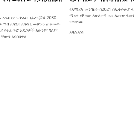
የአሜሪካ መንግስት በ2021 በኢትዮጵያ 
ማዕቀቦች ነው ለሁለተኛ ጊዜ ለአንድ ዓመ
 አንቶኒዮ ጉተሬስ በፈረንጆቹ 2030
የወሰነው
ው ግብ አካሄድ አሳሳቢ መሆኑን ጠቁመው
እና የተፈጥሮ አደጋዎች አሁንም ዓለም
አዲስ አበባ
ናቸውን አሳስበዋል