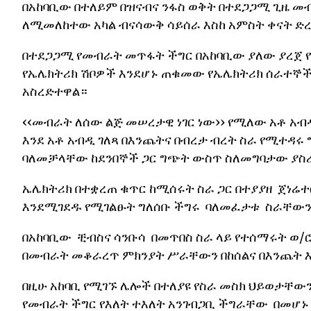
በአከባቢው በተለይም በዝናብና ንፋስ ወቅት በተደጋጋሚ ጊዜ 
ለሚመለከተው አካል ብናሳውቅ ሳይሰራ እስከ አምስት ቀናት ድ
በተደጋጋሚ የመብራት መጥፋት ችግር በአከባቢው ያለው ያረጀ የ
የኤሌክትሪክ ሽቦዎች እንደሆኑ ጠቁመው የኤሌክትሪክ ሰራተኞች
አስረድተዋል።
‹‹መብራት ለሰው ልጅ መሠረታዊ ነገር ነው›› የሚለው አቶ አብ
እንደ አቶ አብዲ ገለጻ በእንጨትና በብረታ ብረት ስራ የሚተዳ
ባለመቻላቸው ከደንበኞች ጋር ግጭት ውስጥ ስለመግባታው ያስ
ኤሌክትሪክ በተቋረጠ ቁጥር ከሚሰሩት ስራ ጋር በተያያዘ ጀነ
እንደሚገደዱ የሚገልፁት ግለሰቡ ችግሩ ባለመፈታቱ ስራቸውን
በአከባቢው ቺብስና ሳንቡሳ በመጥበስ ስራ ላይ የተሰማሩት ወ/
በመብራት መቆራረጥ ምክንያት ሥራቸውን በከሰልና በእንጨት 
በዚሁ አከባቢ የሚገኙ ሌሎች በተለያዩ የስራ መስክ ህይወታቸው
የመብራት ችግር የእለት ተእለት አንገብጋቢ ችግራቸው በመሆኑ 