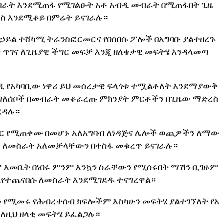
መብራት እንደሚጠፋ የሚገልፁት አቶ አብዲ መብራት በሚጠፋበት ጊዜ
ረስ እንደሚቆይ በምሬት ይናገራሉ።
ኃይል ተሸካሚ ትራንስፎርመርና የበሰበሱ ፖሎች በአግባቡ ያልተዘረጉ
 ጥገና ለጊዜያዊ ችግር መፍቻ እንጂ ዘለቄታዊ መፍትሄ እንዳላመጣ
ዲ የአካባቢው ነዋሪ ይህ መሰረታዊ ፍላጎቱ ተሟልቶለት እንደማያውቅ 
ሩ ግለሰቦች በመብራት መቆራረጡ ምክንያት ምርቶችን በጊዜው ማድረስ
ረዳሉ።
ሬተር የሚጠቀሙ በመሆኑ አለአግባብ ለነዳጅና ሌሎች ወጪዎችን ለማ
 ለመስራት አለመቻላቸውን በተስፋ መቁረጥ ይናገራሉ።
ሮ እመቤት በነበሩ ምንም እንኳን ስራቸውን የሚሰሩበት ማሽን ቢገዙም
እየተጨናበሱ ለመስራት እንደሚገደዱ ተናግረዋል።
ን የሚመሩ የሕብረተሰብ ክፍሎችም እስካሁን መፍትሄ ያልተገኘለት የ
ለዚህ ዘላቂ መፍትሄ ይፈልጋሉ።