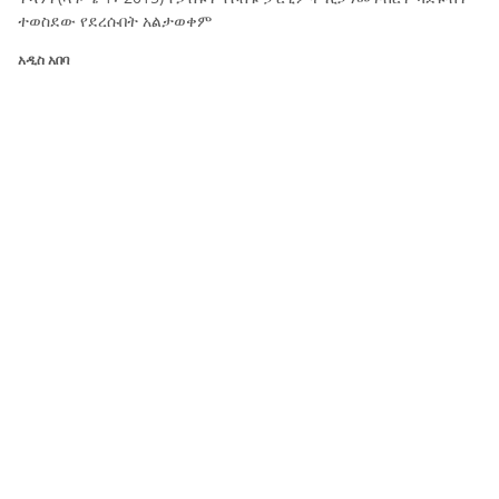
ተወስደው የደረሱበት አልታወቀም
አዲስ አበባ