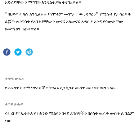
አድራሻቸውን ማግኜት እንዳልተቻለ ተናግረዋል።
"በህይወት ካሉ እንዲለቀቁ ፤ከሞቱም መሞታቸው ይነገረን" የሚሉት የታሳሪዎቹ
ልጆች መንግስት የአባቶቻቸውን መኖር አለመኖር አጣርቶ እንዲያሳውቃቸው
በመማፀን ጠይቀዋል።
ቀዳሚ ጽሑፍ
የድሬዳዋ ከተማ ነዋሪዎች የጎርፍ አደጋ ስጋት ውስጥ መሆናቸውን ገለፁ
ቀጣይ ጽሑፍ
ሳፋሪኮም ኢትዮጵያ ከአንድ ሚልየን በላይ ደንበኞችን በሶስት ወራት ውስጥ ሊሸልም
ነው