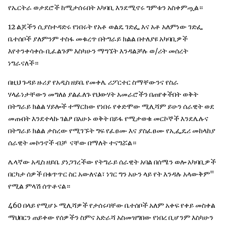
የኤርትራ ወታደሮች ከሚታሰሩበት አካባቢ እንደሚኖሩ ግምቱን አስቀምጧል።
12 ልጆችን ሲያስተዳድሩ የነበሩት የአቶ ወልዴ ገድፌ እና አቶ አለምነው ገድፌ
ቤተሰቦች ያለምንም ተስፋ መቁረጥ በትግራይ ክልል በተለያዩ አካባቢዎች
እየተንቀሳቀሱ ቢፈልጉም እስካሁን ማግኜት እንዳልቻሉ ወ/ሪት መሰረት
ነግራናለች።
በዚህ ጉዳይ ዙሪያ የአዲስ ዘይቤ የመቀሌ ሪፖርተር ስማቸውንና የስራ
ሃላፊነታቸውን መግለፅ ያልፈለጉ የህውሃት አመራሮችን በጠየቀችበት ወቅት
በትግራይ ክልል ሃይሎች ተማርከው የነበሩ የቀድሞው ሚሊሻም ይሁን ሰራዊት ወደ
መጡበት እንደተላኩ ገልፆ በአሁኑ ወቅት በይፋ የሚታወቁ መርኮኞች እንደሌሉና
በትግራይ ክልል ታስረው የሚገኙት ግፍ የፈፀሙ እና ያስፈፀሙ የኢፌዴሪ መከላከያ
ሰራዊት መኮንኖች ብቻ ናቸው በማለት ተናግሯል።
ሌላኛው አዲስ ዘይቤ ያነጋገረችው የትግራይ ሰራዊት አባል በሰሜን ወሎ አካባቢዎች
በርካታ ሰዎች በቁጥጥር ስር አውለናል፣ ነገር ግን አሁን ላይ የት እንዳሉ አላውቅም"
የሚል ምላሽ ሰጥቶናል።
460 በላይ የሚሆኑ ሚሊሻዎች የታሰሩባቸው ቤተሰቦች አለም አቀፍ የቀይ መስቀል
ማህበርን ጠይቀው የሰዎችን ስምና አድራሻ አስመዝግበው የነበረ ቢሆንም እስካሁን