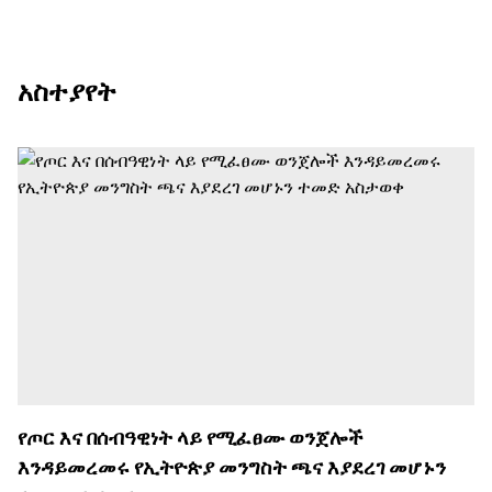
አስተያየት
የጦር እና በሰብዓዊነት ላይ የሚፈፀሙ ወንጀሎች
እንዳይመረመሩ የኢትዮጵያ መንግስት ጫና እያደረገ መሆኑን