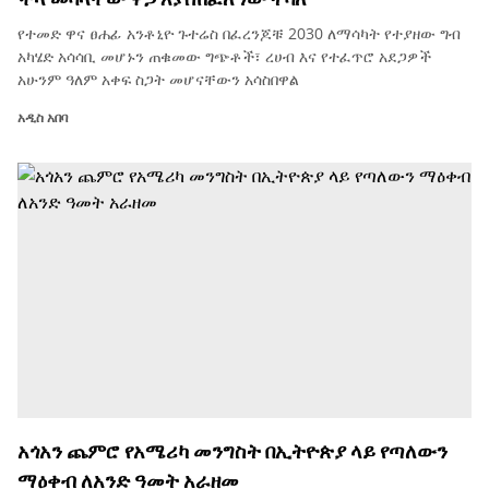
የተመድ ዋና ፀሐፊ አንቶኒዮ ጉተሬስ በፈረንጆቹ 2030 ለማሳካት የተያዘው ግብ
አካሄድ አሳሳቢ መሆኑን ጠቁመው ግጭቶች፣ ረሀብ እና የተፈጥሮ አደጋዎች
አሁንም ዓለም አቀፍ ስጋት መሆናቸውን አሳስበዋል
አዲስ አበባ
አጎአን ጨምሮ የአሜሪካ መንግስት በኢትዮጵያ ላይ የጣለውን
ማዕቀብ ለአንድ ዓመት አራዘመ