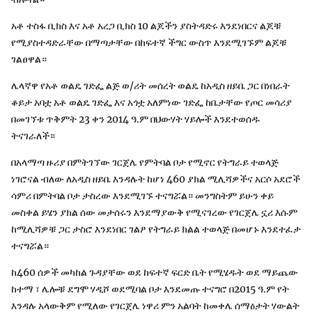
አቶ ተስፋ ቢክስ እና አቶ አረጋ ቢክስ 10 ልጆችን ያስትዳድሩ እንደነበርና ልጆቹ
የሚያስተዳድራቸው በማጣታቸው በከፍተኛ ችግር ውስጥ እንደሚገኙም ልጆቹ
ገልፀዋል።
ሌላኛዋ የአቶ ወልዴ ገድፌ ልጅ ወ/ሪት መሰረት ወልዴ ከአዲስ ዘይቤ ጋር በነበራት
ቆይታ አባቷ አቶ ወልዴ ገድፌ እና አጎቷ አለምነው ገድፌ ከቤታቸው የጦር መሳሪያ
በመገኘቱ ጥቅምት 23 ቀን 2014 ዓ.ም በህውሃት ሃይሎች እንደተወሰዱ
ትናገራለች።
በአላማጣ ዙሪያ በምትገኘው ገርጀሌ የምትባል ቦታ የሚኖር የትግራይ ተወላጅ
ነገሮናል ብለው ለአዲስ ዘይቤ እንዳሉት ከሆነ 460 ያክል ሚሊሻዎችና አርሶ አደሮች
ሳምሪ በምትባል ቦታ ታስረው እንደሚገኙ ተናግሯል። መንግስትም ይሁን ቀይ
መስቀል ይሄን ያክል ሰው መታሰሩን እንደማያውቅ የሚናገረው የገርጀሌ ኗሪ እሱም
ከሚሊሻዎቹ ጋር ታስሮ እንደነበር ገልፆ የትግራይ ክልል ተወላጅ በመሆኑ እንደተፈታ
ተናግሯል።
ከ460 ሰዎች መካከል ጉዳያቸው ወደ ከፍተኛ ፍርድ ቤት የሚሄዱት ወደ ማይጨው
ከተማ ፣ ሌሎቹ ደግሞ ሃዲሾ ወደሚባል ቦታ እንደመጡ ተናግሮ በ2015 ዓ.ም የት
እንዳሉ አላውቅም የሚለው የገርጀሌ ነዋሪ ምን አልባት ከመቀሌ ሰማዕታት ሃውልት