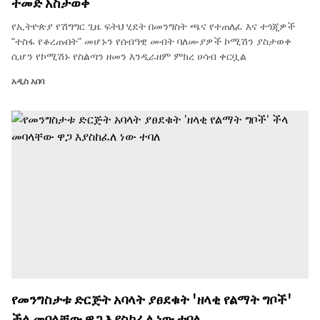
ተመድ አስታወቀ
የኢትዮጵያ የሽግግር ጊዜ ፍትህ ሂደት በመንግስት ጫና የተጠለፈ እና ተጎጂዎች
“ተስፋ የቆረጡበት” መሆኑን የሰብዓዊ መብት ባለሙያዎች ኮሚሽን ያስታወቀ
ሲሆን የኮሚሽኑ የስልጣን ዘመን እንዲራዘም ምክረ ሀሳብ ቀርቧል
አዲስ አበባ
የመንግስታቱ ድርጅት አባላት ያፀደቁት 'ዘላቂ የልማት ግቦች'
ችላ መባላቸው ዋጋ እያስከፈለ ነው ተባለ