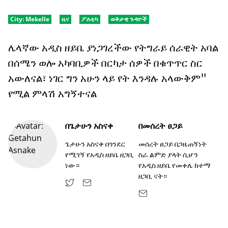
City:
Mekelle
ዜና
ፖለቲካ
ወቅታዊ ጉዳዮች
ሌላኛው አዲስ ዘይቤ ያነጋገረችው የትግራይ ሰራዊት አባል
በሰሜን ወሎ አካባቢዎች በርካታ ሰዎች በቁጥጥር ስር
አውለናል፣ ነገር ግን አሁን ላይ የት እንዳሉ አላውቅም"
የሚል ምላሽ አግኝተናል
በ
ጌታሁን አስናቀ
በ
መሰረት ፀጋይ
ጌታሁን አስናቀ በጎንደር
መሰረት ፀጋይ በጋዜጠኝነት
የሚገኝ የአዲስ ዘይቤ ዘጋቢ
ስራ ልምድ ያላት ሲሆን
ነው።
የአዲስ ዘይቤ የመቀሌ ከተማ
ዘጋቢ ናት።