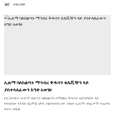
ዜና
አዲስ አበባ
ኢዜማ ባለስልጣኑ ማኅብረ ቅዱሳን ቴሌቪዥን ላይ
ያሰተላለፈውን እግድ አወገዘ
የኢትዮጵያ መገናኛ ብዙኀን ባለስልጣን በማህበረ ቅዱሳን ብሮድካስት ላይ
የወሰደው የእግድ እርምጃ ህግን ያልተከተለ ነው ያለው ኢዜማ ኃላፊዎች ተጠያቂ
ይሁኑ ብሏል