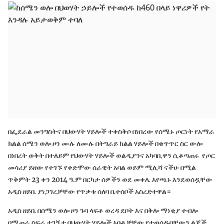
በፌደራል መንግስትና በህውሃት ሃይሎች ተቀስቅሶ በነበረው የሰሜኑ ጦርነት የአማራ
ክልል ሰሜን ወሎ ዞን ሙሉ ለሙሉ በትግራይ ክልል ሃይሎች በቁጥጥር ስር ውሎ
በነበረት ወቅት በተለይም የህውሃት ሃይሎች ወልዲያንና አካባቢዋን ሲቆጣጠሩ የጦር
መሳሪያ ይዘው የተገኙ የቀድሞው ሰራዊት አባል ወይም ሚሊሻ ናችሁ በሚል
ጥቅምት 23 ቀን 2014 ዓ.ም በርካታ ሰዎችን ወደ መቀሌ እየጫኑ እንደወሰዷቸው
አዲስ ዘይቤ ያነጋገረቻቸው የጥቃቱ ሰለባ ቤተሰቦች አስረድተዋል።
አዲስ ዘይቤ በሰሜን ወሎ ዞን ጉባ ላፍቶ ወረዳ ደቦት እና በቅሎ ማነቂያ ተብሎ
በሚጠራ ስፍራ ተገኝታ በህውሃት ሃይሎች አባቶቻቸው የተወሰዱባቸውን ልጆች