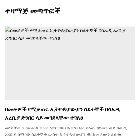
ተዛማጅ መጣጥፎች
በመቶዎች የሚቆጠሩ ኢትዮጵያውያን ስደተኞች በሳኡዲ
አረቢያ ድንበር ላይ መገደላቸው ተገለፀ
መነሻቸውን ከአፍሪካ ቀንድ አድርገው በኤደን ባህረ ሰላጤ ከየመን ወደ ሳውዲ
አረቢያ ከሚገቡ ስደተኞች ውስጥ ኢትዮጵያውያን 90 ከመቶውን ይይዛሉ