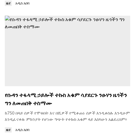
ዜና
አዲስ አበባ
የሱዳን ተፋላሚ ኃይሎች ተኩስ አቁም ሳያደርጉ ንፁሃን ዜጎችን
ግን ለመጠበቅ ተስማሙ
ከ750 በላይ ሰዎች የሞቱበት እና በሺዎች የሚቆጠሩ ሰዎች እንዲቆስሉ እንዲሁም
እንዲፈናቀሉ ምክንያት የሆነው ግጭት የተኩስ አቁም ላይ እስካሁን አልደረሰም፡፡
ዜና
አዲስ አበባ