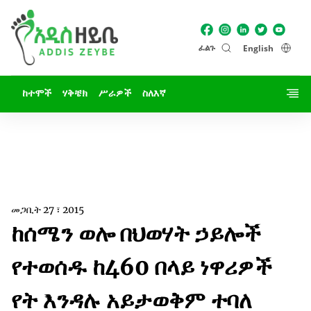
ፈልጉ
English
ከተሞች
ሃቅቼክ
ሥራዎች
ስለእኛ
መጋቢት 27 ፣ 2015
ከሰሜን ወሎ በህወሃት ኃይሎች
የተወሰዱ ከ460 በላይ ነዋሪዎች
የት እንዳሉ አይታወቅም ተባለ