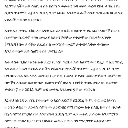
አነጋግራለች። አቶ ስለሺ ተስፋ በሰሜን ወሎ ዞን ጉባ ላፍቶ ወረዳ ደቦት ቀበሌ ነዋሪ
ሲሆን ጥቅምት 23 ቀን 2014 ዓ.ም አባቱ፣ አጎቱና ሌሎች ሶስት ጎረቤቶቹ በህውሃት
ሃይሎች ተወስደውበታል።
አባቱ አቶ ተስፋ ቢክስ እና አጎቱ አቶ አረጋ ቢክስ በደቦት ቀበሌ አርሶ አደሮች ሲሆኑ
ቤታቸው ሲፈተሽ የግል መሳሪያ ስለተገኘባቸው የቀድሞው ሰራዊት አባላት
(ሚሊሻ) በመሆናችሁ ለፌደራል መንግስት መረጃ ታቀብላላችሁ ተብለው
እንደተወሰዱ አቶ ስለሺ ተስፋ ይናገራል።
አቶ ተስፋ ቢክስ፣ አጎቱ አቶ አረጋ ቢክስ፣ ጎረቤቱ አቶ አለምነው ገድፌ፣ ወልዴ ገድፌ
እና ሰውአትመን የተባሉ ሰዎችን የህውሃት ሃይሎች ጥቅምት 23 ቀን 2014 ዓ.ም
በግብርና ስራ ላይ እያሉ መኖሪያ ቤታቸው በመግባት የጦር መሳሪያቸውን ጨምረው
ሰዎችን አስረው በመውሰድ በአውንተገኝ ወረዳ ባባስዓት ቀበሌ ታስረው ቆይተው
ታህሳስ 7 ቀን 2014 ዓ.ም ወደ መቀሌ እንደወሰዷቸው ነግሮናል።
እነዚህ ከአንድ አካባቢ የተወሰዱ 6 አርሶ አደሮች በ2014 ዓ.ም. ጥር ወር አካባቢ
ተንቤን ታስረው እንዳሉ ሰምተው እንደነበር የሚናገረው አቶ ስለሺ ከወራት ቆይታ
በኋላ ሳምሪ የሚባል ቦታ እንደሄዱና 2015 ዓ.ም ላይ መቀሌ ታስረው እንደሚገኙ
ሰምተው የነበረ ቢሆንም በህይወት መኖራቸውን ግን ማረጋገጥ አልቻልንም
ብሎናል።