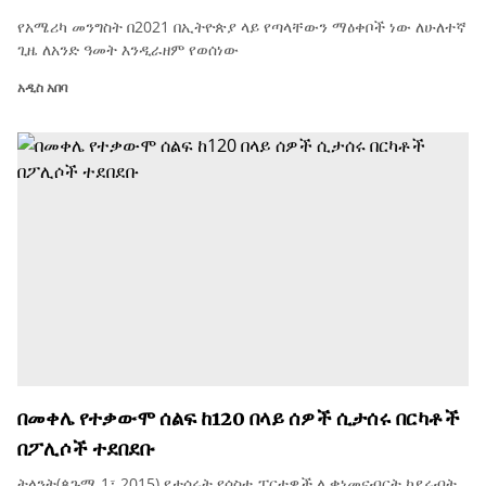
የአሜሪካ መንግስት በ2021 በኢትዮጵያ ላይ የጣላቸውን ማዕቀቦች ነው ለሁለተኛ
ጊዜ ለአንድ ዓመት እንዲራዘም የወሰነው
አዲስ አበባ
በመቀሌ የተቃውሞ ሰልፍ ከ120 በላይ ሰዎች ሲታሰሩ በርካቶች
በፖሊሶች ተደበደቡ
ትላንት(ጳጉሜ 1፣ 2015) የታሰሩት የሶስቱ ፓርቲዎች ሊቃነመናብርት ካደሩብት